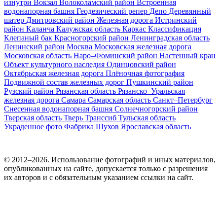
изнутри
Вокзал
Волоколамский район
Встроенная
водонапорная башня
Геодезический репер
Депо
Деревянный
шатер
Дмитровский район
Железная дорога
Истринский
район
Каланча
Калужская область
Каркас
Классификация
Клепаный бак
Красногорский район
Ленинградская область
Ленинский район
Москва
Московская железная дорога
Московская область
Наро–Фоминский район
Настенный кран
Объект культурного наследия
Одинцовский район
Октябрьская железная дорога
Плёночная фотография
Подвижной состав железных дорог
Пушкинский район
Рузский район
Рязанская область
Рязанско–Уральская
железная дорога
Самара
Самарская область
Санкт–Петербург
Снесенная водонапорная башня
Солнечногорский район
Тверская область
Тверь
Транссиб
Тульская область
Украденное фото
Фабрика
Шухов
Ярославская область
© 2012–2026. Использование фотографий и иных материалов,
опубликованных на сайте, допускается только с разрешения
их авторов и c обязательным указанием ссылки на сайт.