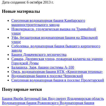
Дата создания: 6 октября 2013 г.
Новые материалы
Снесенная водонапорная башня Камбарского
машиностроительного завода
Новочеркасск, геодезическая вышка на Трамвайной
улице
Уфа, бесшатровая водонапорная башня на Школьной
улице
Соболевка, водонапорная башня бывшего кирпичного
завода
Башни Домачевского лесничества
Самара, Дворянская улица, пожарная каланча на здании
Городской Думы
Балашиха, Заря, башни системы А-100
Омск, водонапорная башня НТК «Криогенная техника»
Водонапорная башня в поселке Черновский
Снесенная водонапорная башня в поселке Пролетарский
Популярные метки
Башня Якоби
Бетонный бак
Вид сверху
Владимирская область
Водонапорная башня Рожновского
Водонапорная башня