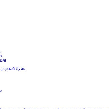
е
це
вода
Городской Думы
о