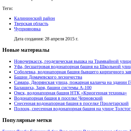
Теги:
Калининский район
Тверская область
Чуприяновка
Дата создания: 28 апреля 2015 г.
Новые материалы
Новочеркасск, геодезическая вышка на Трамвайной улиц
Уфа, бесшатровая водонапорная башня на Школьной ули
Соболевка, водонапорная башня бывшего кирпичного за
Башни Домачевского лесничества
Самара, Дворянская улица, пожарная каланча на здании 
Балашиха, Заря, башни системы А-100
Омск, водонапорная башня НТК «Криогенная техника»
Водонапорная башня в поселке Черновский
Снесенная водонапорная башня в поселке Пролетарский
Полоцк, снесенная водонапорная башня на улице Толстог
Популярные метки