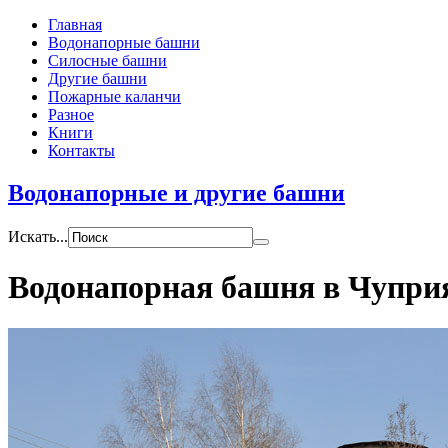
Главная
Водонапорные башни
Силосные башни
Другие башни
Пожарные каланчи
Разное
Книги
Контакты
Водонапорные и другие башни
Искать...
Водонапорная башня в Чупри