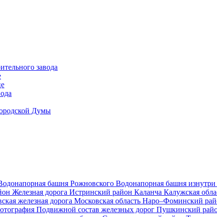
ительного завода
е
це
вода
Городской Думы
Водонапорная башня Рожновского
Водонапорная башня изнутр
йон
Железная дорога
Истринский район
Каланча
Калужская обл
ская железная дорога
Московская область
Наро–Фоминский ра
фотография
Подвижной состав железных дорог
Пушкинский рай