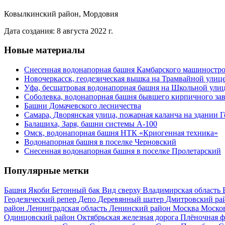
Ковылкинский район, Мордовия
Дата создания: 8 августа 2022 г.
Новые материалы
Снесенная водонапорная башня Камбарского машиностро
Новочеркасск, геодезическая вышка на Трамвайной улиц
Уфа, бесшатровая водонапорная башня на Школьной ули
Соболевка, водонапорная башня бывшего кирпичного за
Башни Домачевского лесничества
Самара, Дворянская улица, пожарная каланча на здании 
Балашиха, Заря, башни системы А-100
Омск, водонапорная башня НТК «Криогенная техника»
Водонапорная башня в поселке Черновский
Снесенная водонапорная башня в поселке Пролетарский
Популярные метки
Башня Якоби
Бетонный бак
Вид сверху
Владимирская область
Геодезический репер
Депо
Деревянный шатер
Дмитровский ра
район
Ленинградская область
Ленинский район
Москва
Москов
Одинцовский район
Октябрьская железная дорога
Плёночная 