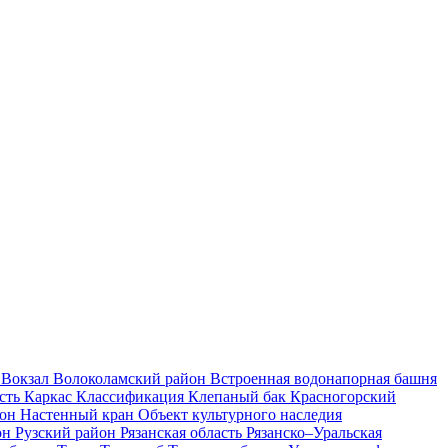
и
Вокзал
Волоколамский район
Встроенная водонапорная башня
асть
Каркас
Классификация
Клепаный бак
Красногорский
йон
Настенный кран
Объект культурного наследия
он
Рузский район
Рязанская область
Рязанско–Уральская