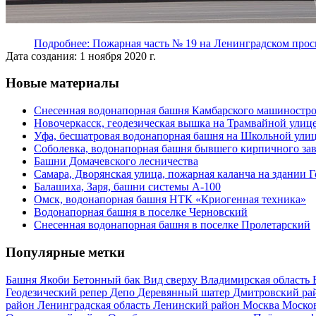
Подробнее: Пожарная часть № 19 на Ленинградском прос
Дата создания: 1 ноября 2020 г.
Новые материалы
Снесенная водонапорная башня Камбарского машиностро
Новочеркасск, геодезическая вышка на Трамвайной улиц
Уфа, бесшатровая водонапорная башня на Школьной ули
Соболевка, водонапорная башня бывшего кирпичного за
Башни Домачевского лесничества
Самара, Дворянская улица, пожарная каланча на здании 
Балашиха, Заря, башни системы А-100
Омск, водонапорная башня НТК «Криогенная техника»
Водонапорная башня в поселке Черновский
Снесенная водонапорная башня в поселке Пролетарский
Популярные метки
Башня Якоби
Бетонный бак
Вид сверху
Владимирская область
Геодезический репер
Депо
Деревянный шатер
Дмитровский ра
район
Ленинградская область
Ленинский район
Москва
Москов