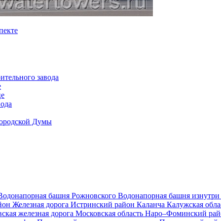
пекте
ительного завода
е
це
вода
Городской Думы
Водонапорная башня Рожновского
Водонапорная башня изнутр
йон
Железная дорога
Истринский район
Каланча
Калужская обл
ская железная дорога
Московская область
Наро–Фоминский ра