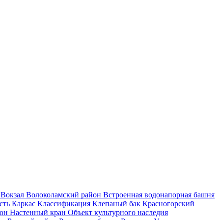
и
Вокзал
Волоколамский район
Встроенная водонапорная башня
асть
Каркас
Классификация
Клепаный бак
Красногорский
йон
Настенный кран
Объект культурного наследия