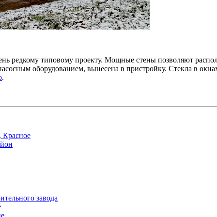
ень редкому типовому проекту. Мощные стены позволяют распо
 насосным оборудованием, вынесена в пристройку. Стекла в окнах
о
.
, Красное
айон
ительного завода
е
це