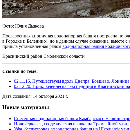
Фото: Юлия Дьякова
Послевоенная кирпичная водонапорная башня построена по оч
в Городке и Беленино), но в данном случае скважина, вместе с
пришла установленная рядом
водонапорная башня Рожновског
Краснинский район Смоленской области
Ссылки по теме:
02.11.15. Путешествуем вдоль Днепра: Бовшево, Лонница
02.12.20. Приключенческая экспедиция в Краснинский р
Дата создания: 14 октября 2021 г.
Новые материалы
Снесенная водонапорная башня Камбарского машиностро
Новочеркасск, геодезическая вышка на Трамвайной улиц
Уфа, бесшатровая водонапорная башня на Школьной ули