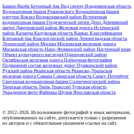
Башня Якоби
Бетонный бак
Вид сверху
Владимирская область
Водонапорная башня Рожновского
Водонапорная башня
изнутри
Вокзал
Волоколамский район
Встроенная
водонапорная башня
Геодезический репер
Депо
Деревянный
шатер
Дмитровский район
Железная дорога
Истринский
район
Каланча
Калужская область
Каркас
Классификация
Клепаный бак
Красногорский район
Ленинградская область
Ленинский район
Москва
Московская железная дорога
Московская область
Наро–Фоминский район
Настенный кран
Объект культурного наследия
Одинцовский район
Октябрьская железная дорога
Плёночная фотография
Подвижной состав железных дорог
Пушкинский район
Рузский район
Рязанская область
Рязанско–Уральская
железная дорога
Самара
Самарская область
Санкт–Петербург
Снесенная водонапорная башня
Солнечногорский район
Тверская область
Тверь
Транссиб
Тульская область
Украденное фото
Фабрика
Шухов
Ярославская область
© 2012–2026. Использование фотографий и иных материалов,
опубликованных на сайте, допускается только с разрешения
их авторов и c обязательным указанием ссылки на сайт.