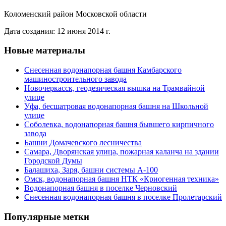
Коломенский район Московской области
Дата создания: 12 июня 2014 г.
Новые материалы
Снесенная водонапорная башня Камбарского
машиностроительного завода
Новочеркасск, геодезическая вышка на Трамвайной
улице
Уфа, бесшатровая водонапорная башня на Школьной
улице
Соболевка, водонапорная башня бывшего кирпичного
завода
Башни Домачевского лесничества
Самара, Дворянская улица, пожарная каланча на здании
Городской Думы
Балашиха, Заря, башни системы А-100
Омск, водонапорная башня НТК «Криогенная техника»
Водонапорная башня в поселке Черновский
Снесенная водонапорная башня в поселке Пролетарский
Популярные метки