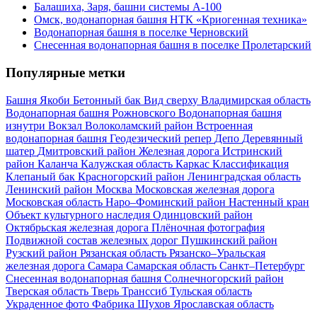
Балашиха, Заря, башни системы А-100
Омск, водонапорная башня НТК «Криогенная техника»
Водонапорная башня в поселке Черновский
Снесенная водонапорная башня в поселке Пролетарский
Популярные метки
Башня Якоби
Бетонный бак
Вид сверху
Владимирская область
Водонапорная башня Рожновского
Водонапорная башня
изнутри
Вокзал
Волоколамский район
Встроенная
водонапорная башня
Геодезический репер
Депо
Деревянный
шатер
Дмитровский район
Железная дорога
Истринский
район
Каланча
Калужская область
Каркас
Классификация
Клепаный бак
Красногорский район
Ленинградская область
Ленинский район
Москва
Московская железная дорога
Московская область
Наро–Фоминский район
Настенный кран
Объект культурного наследия
Одинцовский район
Октябрьская железная дорога
Плёночная фотография
Подвижной состав железных дорог
Пушкинский район
Рузский район
Рязанская область
Рязанско–Уральская
железная дорога
Самара
Самарская область
Санкт–Петербург
Снесенная водонапорная башня
Солнечногорский район
Тверская область
Тверь
Транссиб
Тульская область
Украденное фото
Фабрика
Шухов
Ярославская область