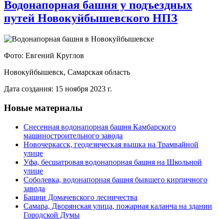
Водонапорная башня у подъездных
путей Новокуйбышевского НПЗ
Фото: Евгений Круглов
Новокуйбышевск, Самарская область
Дата создания: 15 ноября 2023 г.
Новые материалы
Снесенная водонапорная башня Камбарского
машиностроительного завода
Новочеркасск, геодезическая вышка на Трамвайной
улице
Уфа, бесшатровая водонапорная башня на Школьной
улице
Соболевка, водонапорная башня бывшего кирпичного
завода
Башни Домачевского лесничества
Самара, Дворянская улица, пожарная каланча на здании
Городской Думы