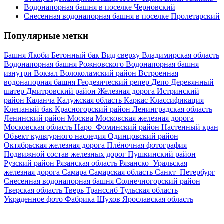
Водонапорная башня в поселке Черновский
Снесенная водонапорная башня в поселке Пролетарский
Популярные метки
Башня Якоби
Бетонный бак
Вид сверху
Владимирская область
Водонапорная башня Рожновского
Водонапорная башня
изнутри
Вокзал
Волоколамский район
Встроенная
водонапорная башня
Геодезический репер
Депо
Деревянный
шатер
Дмитровский район
Железная дорога
Истринский
район
Каланча
Калужская область
Каркас
Классификация
Клепаный бак
Красногорский район
Ленинградская область
Ленинский район
Москва
Московская железная дорога
Московская область
Наро–Фоминский район
Настенный кран
Объект культурного наследия
Одинцовский район
Октябрьская железная дорога
Плёночная фотография
Подвижной состав железных дорог
Пушкинский район
Рузский район
Рязанская область
Рязанско–Уральская
железная дорога
Самара
Самарская область
Санкт–Петербург
Снесенная водонапорная башня
Солнечногорский район
Тверская область
Тверь
Транссиб
Тульская область
Украденное фото
Фабрика
Шухов
Ярославская область