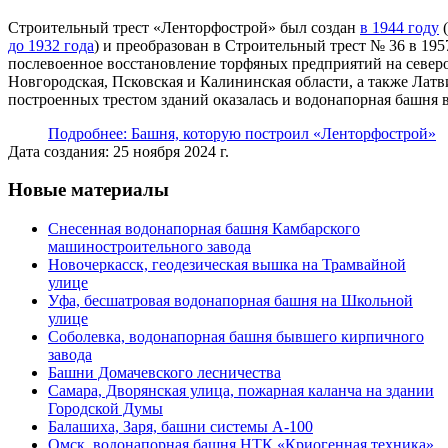
Строительный трест «Ленторфострой» был создан
в 1944 году
(
до 1932 года
) и преобразован в Строительный трест № 36 в 195
послевоенное восстановление торфяных предприятий на северо
Новгородская, Псковская и Калининская области, а также Лат
построенных трестом зданий оказалась и водонапорная башня 
Подробнее: Башня, которую построил «Ленторфострой»
Дата создания: 25 ноября 2024 г.
Новые материалы
Снесенная водонапорная башня Камбарского
машиностроительного завода
Новочеркасск, геодезическая вышка на Трамвайной
улице
Уфа, бесшатровая водонапорная башня на Школьной
улице
Соболевка, водонапорная башня бывшего кирпичного
завода
Башни Домачевского лесничества
Самара, Дворянская улица, пожарная каланча на здании
Городской Думы
Балашиха, Заря, башни системы А-100
Омск, водонапорная башня НТК «Криогенная техника»