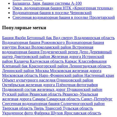
Балашиха, Заря, башни системы А-100
Омск, водонапорная башня НТК «Криогенная техника»
Водонапорная башня в поселке Черновский
Снесенная водонапорная башня в поселке Пролетарский
Популярные метки
Башня Якоби
Бетонный бак
Вид сверху
Владимирская область
Водонапорная башня Рожновского
Водонапорная башня
изнутри
Вокзал
Волоколамский район
Встроенная
водонапорная башня
Геодезический репер
Депо
Деревянный
шатер
Дмитровский район
Железная дорога
Истринский
район
Каланча
Калужская область
Каркас
Классификация
Клепаный бак
Красногорский район
Ленинградская область
Ленинский район
Москва
Московская железная дорога
Московская область
Наро–Фоминский район
Настенный кран
Объект культурного наследия
Одинцовский район
Октябрьская железная дорога
Плёночная фотография
Подвижной состав железных дорог
Пушкинский район
Рузский район
Рязанская область
Рязанско–Уральская
железная дорога
Самара
Самарская область
Санкт–Петербург
Снесенная водонапорная башня
Солнечногорский район
Тверская область
Тверь
Транссиб
Тульская область
Украденное фото
Фабрика
Шухов
Ярославская область