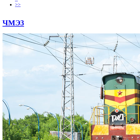
>>
ЧМЭ3