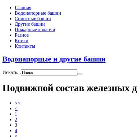
Главная
Водонапорные башни
Силосные башни
Другие башни
Пожарные каланчи
Разное
Книги
Контакты
Водонапорные и другие башни
Искать...
Подвижной состав железных д
<<
<
1
2
3
4
>