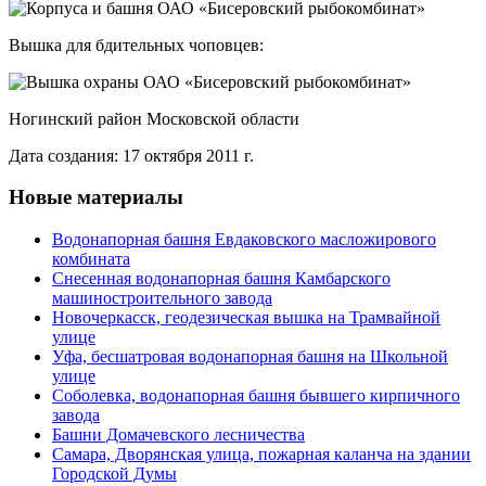
Вышка для бдительных чоповцев:
Ногинский район Московской области
Дата создания: 17 октября 2011 г.
Новые материалы
Водонапорная башня Евдаковского масложирового
комбината
Снесенная водонапорная башня Камбарского
машиностроительного завода
Новочеркасск, геодезическая вышка на Трамвайной
улице
Уфа, бесшатровая водонапорная башня на Школьной
улице
Соболевка, водонапорная башня бывшего кирпичного
завода
Башни Домачевского лесничества
Самара, Дворянская улица, пожарная каланча на здании
Городской Думы