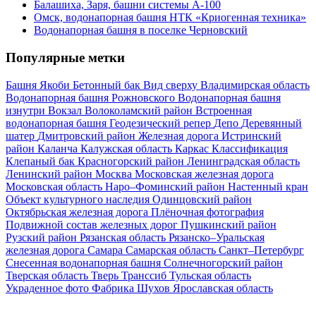
Балашиха, Заря, башни системы А-100
Омск, водонапорная башня НТК «Криогенная техника»
Водонапорная башня в поселке Черновский
Популярные метки
Башня Якоби
Бетонный бак
Вид сверху
Владимирская область
Водонапорная башня Рожновского
Водонапорная башня
изнутри
Вокзал
Волоколамский район
Встроенная
водонапорная башня
Геодезический репер
Депо
Деревянный
шатер
Дмитровский район
Железная дорога
Истринский
район
Каланча
Калужская область
Каркас
Классификация
Клепаный бак
Красногорский район
Ленинградская область
Ленинский район
Москва
Московская железная дорога
Московская область
Наро–Фоминский район
Настенный кран
Объект культурного наследия
Одинцовский район
Октябрьская железная дорога
Плёночная фотография
Подвижной состав железных дорог
Пушкинский район
Рузский район
Рязанская область
Рязанско–Уральская
железная дорога
Самара
Самарская область
Санкт–Петербург
Снесенная водонапорная башня
Солнечногорский район
Тверская область
Тверь
Транссиб
Тульская область
Украденное фото
Фабрика
Шухов
Ярославская область