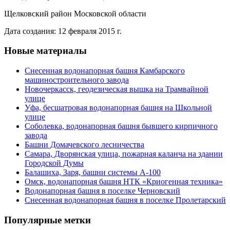
Щелковский район Московской области
Дата создания: 12 февраля 2015 г.
Новые материалы
Снесенная водонапорная башня Камбарского
машиностроительного завода
Новочеркасск, геодезическая вышка на Трамвайной
улице
Уфа, бесшатровая водонапорная башня на Школьной
улице
Соболевка, водонапорная башня бывшего кирпичного
завода
Башни Домачевского лесничества
Самара, Дворянская улица, пожарная каланча на здании
Городской Думы
Балашиха, Заря, башни системы А-100
Омск, водонапорная башня НТК «Криогенная техника»
Водонапорная башня в поселке Черновский
Снесенная водонапорная башня в поселке Пролетарский
Популярные метки