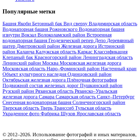
Популярные метки
Башня Якоби
Бетонный бак
Вид сверху
Владимирская область
Водонапорная башня Рожновского
Водонапорная башня
изнутри
Вокзал
Волоколамский район
Встроенная
водонапорная башня
Геодезический репер
Депо
Деревянный
шатер
Дмитровский район
Железная дорога
Истринский
район
Каланча
Калужская область
Каркас
Классификация
Клепаный бак
Красногорский район
Ленинградская область
Ленинский район
Москва
Московская железная дорога
Московская область
Наро–Фоминский район
Настенный кран
Объект культурного наследия
Одинцовский район
Октябрьская железная дорога
Плёночная фотография
Подвижной состав железных дорог
Пушкинский район
Рузский район
Рязанская область
Рязанско–Уральская
железная дорога
Самара
Самарская область
Санкт–Петербург
Снесенная водонапорная башня
Солнечногорский район
Тверская область
Тверь
Транссиб
Тульская область
Украденное фото
Фабрика
Шухов
Ярославская область
© 2012–2026. Использование фотографий и иных материалов,