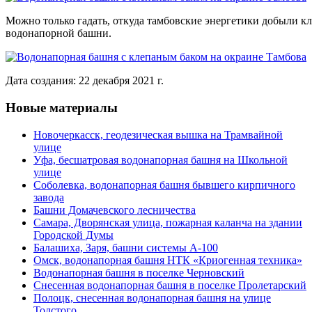
Можно только гадать, откуда тамбовские энергетики добыли к
водонапорной башни.
Дата создания: 22 декабря 2021 г.
Новые материалы
Новочеркасск, геодезическая вышка на Трамвайной
улице
Уфа, бесшатровая водонапорная башня на Школьной
улице
Соболевка, водонапорная башня бывшего кирпичного
завода
Башни Домачевского лесничества
Самара, Дворянская улица, пожарная каланча на здании
Городской Думы
Балашиха, Заря, башни системы А-100
Омск, водонапорная башня НТК «Криогенная техника»
Водонапорная башня в поселке Черновский
Снесенная водонапорная башня в поселке Пролетарский
Полоцк, снесенная водонапорная башня на улице
Толстого