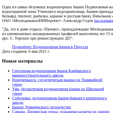
Одна из самых безумных водонапорных башен Подмосковья нах
водоохранной зоны Учинского водохранилища. Башня принад
бильярд, боулинг, рыбалка, караоке и русская баня). Начальник
ОАО «МосводоканалНИИпроект» Александр Седов
рассказыва
Да, это в доме отдыха «Пялово», принадлежащее Мосводокана
из алюминиевых анодированных профилей выполнена лет 15
арх. С. Терехин при реконструкции ДО
.
Подробнее: Водонапорная башня в Пруссах
Дата создания: 6 мая 2021 г.
Новые материалы
Снесенная водонапорная башня Камбарского
машиностроительного завода
Новочеркасск, геодезическая вышка на Трамвайной
улице
Уфа, бесшатровая водонапорная башня на Школьной
улице
Соболевка, водонапорная башня бывшего кирпичного
завода
Башни Домачевского лесничества
Самара, Дворянская улица, пожарная каланча на здании