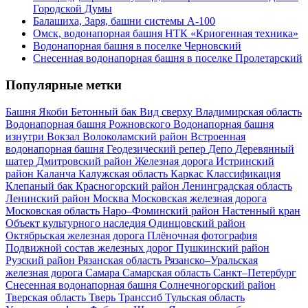
Городской Думы
Балашиха, Заря, башни системы А-100
Омск, водонапорная башня НТК «Криогенная техника»
Водонапорная башня в поселке Черновский
Снесенная водонапорная башня в поселке Пролетарский
Популярные метки
Башня Якоби
Бетонный бак
Вид сверху
Владимирская область
Водонапорная башня Рожновского
Водонапорная башня
изнутри
Вокзал
Волоколамский район
Встроенная
водонапорная башня
Геодезический репер
Депо
Деревянный
шатер
Дмитровский район
Железная дорога
Истринский
район
Каланча
Калужская область
Каркас
Классификация
Клепаный бак
Красногорский район
Ленинградская область
Ленинский район
Москва
Московская железная дорога
Московская область
Наро–Фоминский район
Настенный кран
Объект культурного наследия
Одинцовский район
Октябрьская железная дорога
Плёночная фотография
Подвижной состав железных дорог
Пушкинский район
Рузский район
Рязанская область
Рязанско–Уральская
железная дорога
Самара
Самарская область
Санкт–Петербург
Снесенная водонапорная башня
Солнечногорский район
Тверская область
Тверь
Транссиб
Тульская область