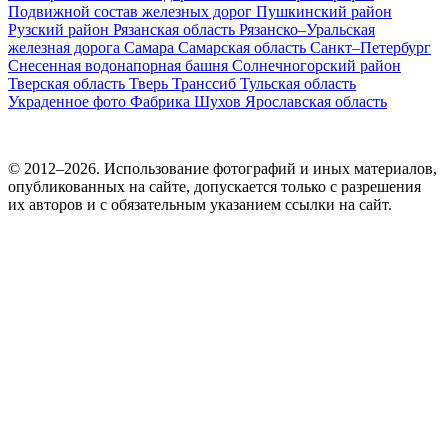
Подвижной состав железных дорог
Пушкинский район
Рузский район
Рязанская область
Рязанско–Уральская
железная дорога
Самара
Самарская область
Санкт–Петербург
Снесенная водонапорная башня
Солнечногорский район
Тверская область
Тверь
Транссиб
Тульская область
Украденное фото
Фабрика
Шухов
Ярославская область
© 2012–2026. Использование фотографий и иных материалов,
опубликованных на сайте, допускается только с разрешения
их авторов и c обязательным указанием ссылки на сайт.