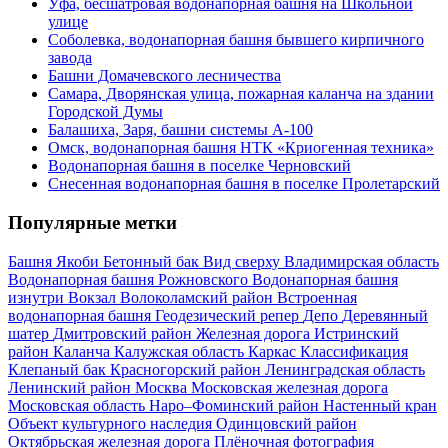
Уфа, бесшатровая водонапорная башня на Школьной
улице
Соболевка, водонапорная башня бывшего кирпичного
завода
Башни Домачевского лесничества
Самара, Дворянская улица, пожарная каланча на здании
Городской Думы
Балашиха, Заря, башни системы А-100
Омск, водонапорная башня НТК «Криогенная техника»
Водонапорная башня в поселке Черновский
Снесенная водонапорная башня в поселке Пролетарский
Популярные метки
Башня Якоби
Бетонный бак
Вид сверху
Владимирская область
Водонапорная башня Рожновского
Водонапорная башня
изнутри
Вокзал
Волоколамский район
Встроенная
водонапорная башня
Геодезический репер
Депо
Деревянный
шатер
Дмитровский район
Железная дорога
Истринский
район
Каланча
Калужская область
Каркас
Классификация
Клепаный бак
Красногорский район
Ленинградская область
Ленинский район
Москва
Московская железная дорога
Московская область
Наро–Фоминский район
Настенный кран
Объект культурного наследия
Одинцовский район
Октябрьская железная дорога
Плёночная фотография