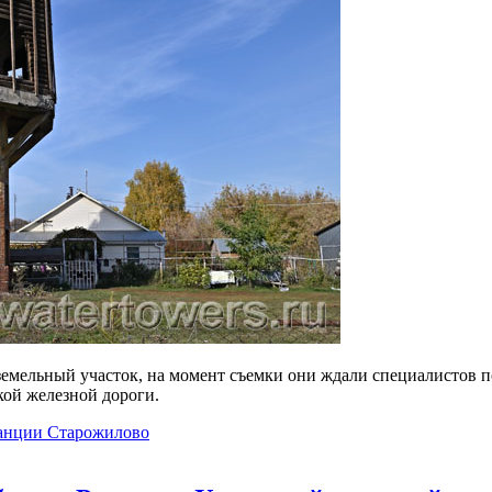
ельный участок, на момент съемки они ждали специалистов по с
кой железной дороги.
танции Старожилово