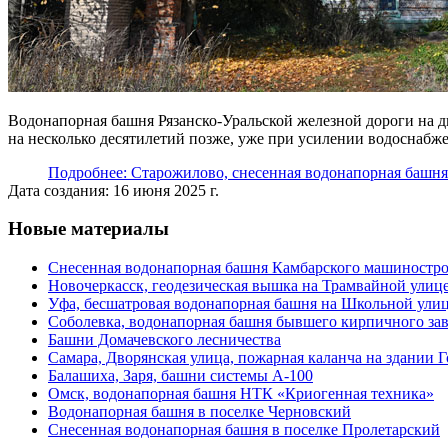
Водонапорная башня Рязанско-Уральской железной дороги на два
на несколько десятилетий позже, уже при усилении водоснабж
Подробнее: Старожилово, снесенная водонапорная башня
Дата создания: 16 июня 2025 г.
Новые материалы
Снесенная водонапорная башня Камбарского машиностро
Новочеркасск, геодезическая вышка на Трамвайной улиц
Уфа, бесшатровая водонапорная башня на Школьной ули
Соболевка, водонапорная башня бывшего кирпичного за
Башни Домачевского лесничества
Самара, Дворянская улица, пожарная каланча на здании 
Балашиха, Заря, башни системы А-100
Омск, водонапорная башня НТК «Криогенная техника»
Водонапорная башня в поселке Черновский
Снесенная водонапорная башня в поселке Пролетарский