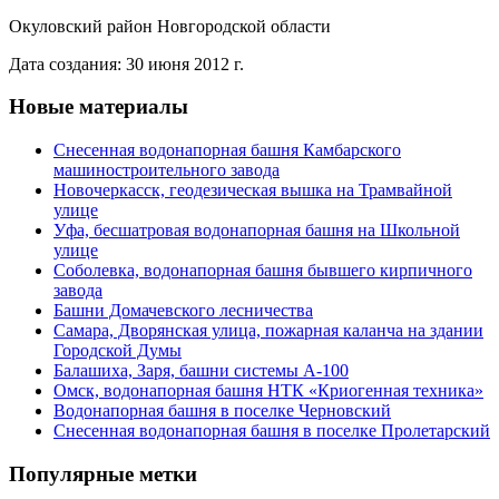
Окуловский район Новгородской области
Дата создания: 30 июня 2012 г.
Новые материалы
Снесенная водонапорная башня Камбарского
машиностроительного завода
Новочеркасск, геодезическая вышка на Трамвайной
улице
Уфа, бесшатровая водонапорная башня на Школьной
улице
Соболевка, водонапорная башня бывшего кирпичного
завода
Башни Домачевского лесничества
Самара, Дворянская улица, пожарная каланча на здании
Городской Думы
Балашиха, Заря, башни системы А-100
Омск, водонапорная башня НТК «Криогенная техника»
Водонапорная башня в поселке Черновский
Снесенная водонапорная башня в поселке Пролетарский
Популярные метки