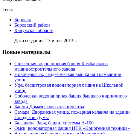
Теги:
Боровск
Боровский район
Калужская область
Дата создания: 13 июля 2013 г.
Новые материалы
Снесенная водонапорная башня Камбарского
машиностроительного завода
Новочеркасск, геодезическая вышка на Трамвайной
улице
Уфа, бесшатровая водонапорная башня на Школьной
улице
Соболевка, водонапорная башня бывшего кирпичного
завода
Башни Домачевского лесничества
Самара, Дворянская улица, пожарная каланча на здании
Городской Думы
Балашиха, Заря, башни системы А-100
Омск, водонапорная башня НТК «Криогенная техника»
Водонапорная башня в поселке Черновский