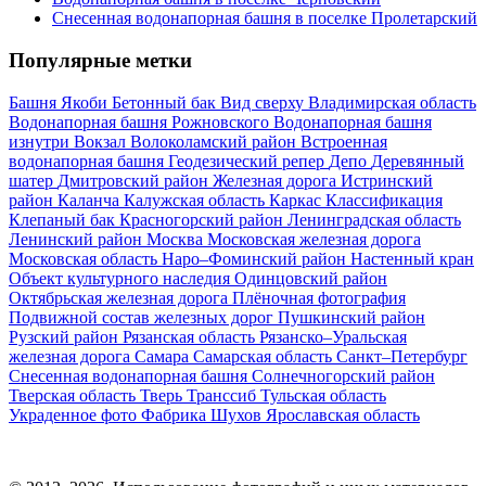
Снесенная водонапорная башня в поселке Пролетарский
Популярные метки
Башня Якоби
Бетонный бак
Вид сверху
Владимирская область
Водонапорная башня Рожновского
Водонапорная башня
изнутри
Вокзал
Волоколамский район
Встроенная
водонапорная башня
Геодезический репер
Депо
Деревянный
шатер
Дмитровский район
Железная дорога
Истринский
район
Каланча
Калужская область
Каркас
Классификация
Клепаный бак
Красногорский район
Ленинградская область
Ленинский район
Москва
Московская железная дорога
Московская область
Наро–Фоминский район
Настенный кран
Объект культурного наследия
Одинцовский район
Октябрьская железная дорога
Плёночная фотография
Подвижной состав железных дорог
Пушкинский район
Рузский район
Рязанская область
Рязанско–Уральская
железная дорога
Самара
Самарская область
Санкт–Петербург
Снесенная водонапорная башня
Солнечногорский район
Тверская область
Тверь
Транссиб
Тульская область
Украденное фото
Фабрика
Шухов
Ярославская область