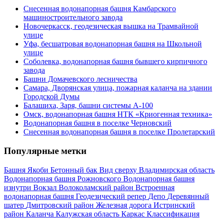
Снесенная водонапорная башня Камбарского
машиностроительного завода
Новочеркасск, геодезическая вышка на Трамвайной
улице
Уфа, бесшатровая водонапорная башня на Школьной
улице
Соболевка, водонапорная башня бывшего кирпичного
завода
Башни Домачевского лесничества
Самара, Дворянская улица, пожарная каланча на здании
Городской Думы
Балашиха, Заря, башни системы А-100
Омск, водонапорная башня НТК «Криогенная техника»
Водонапорная башня в поселке Черновский
Снесенная водонапорная башня в поселке Пролетарский
Популярные метки
Башня Якоби
Бетонный бак
Вид сверху
Владимирская область
Водонапорная башня Рожновского
Водонапорная башня
изнутри
Вокзал
Волоколамский район
Встроенная
водонапорная башня
Геодезический репер
Депо
Деревянный
шатер
Дмитровский район
Железная дорога
Истринский
район
Каланча
Калужская область
Каркас
Классификация