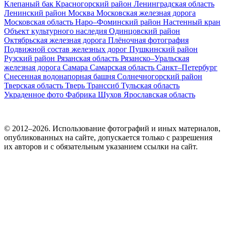
Клепаный бак
Красногорский район
Ленинградская область
Ленинский район
Москва
Московская железная дорога
Московская область
Наро–Фоминский район
Настенный кран
Объект культурного наследия
Одинцовский район
Октябрьская железная дорога
Плёночная фотография
Подвижной состав железных дорог
Пушкинский район
Рузский район
Рязанская область
Рязанско–Уральская
железная дорога
Самара
Самарская область
Санкт–Петербург
Снесенная водонапорная башня
Солнечногорский район
Тверская область
Тверь
Транссиб
Тульская область
Украденное фото
Фабрика
Шухов
Ярославская область
© 2012–2026. Использование фотографий и иных материалов,
опубликованных на сайте, допускается только с разрешения
их авторов и c обязательным указанием ссылки на сайт.