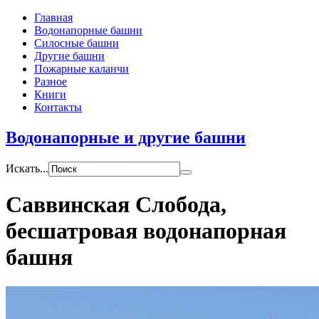
Главная
Водонапорные башни
Силосные башни
Другие башни
Пожарные каланчи
Разное
Книги
Контакты
Водонапорные и другие башни
Искать...
Саввинская Слобода,
бесшатровая водонапорная
башня