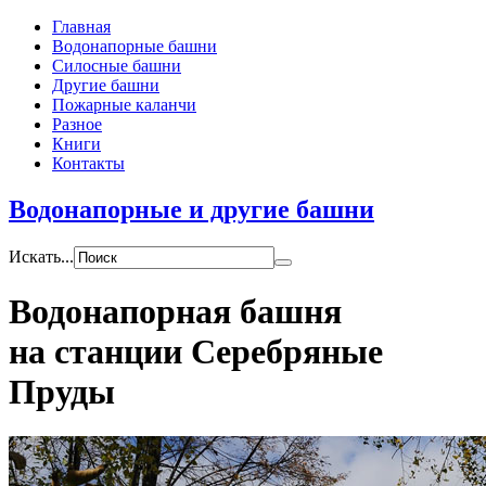
Главная
Водонапорные башни
Силосные башни
Другие башни
Пожарные каланчи
Разное
Книги
Контакты
Водонапорные и другие башни
Искать...
Водонапорная башня
на станции Серебряные
Пруды