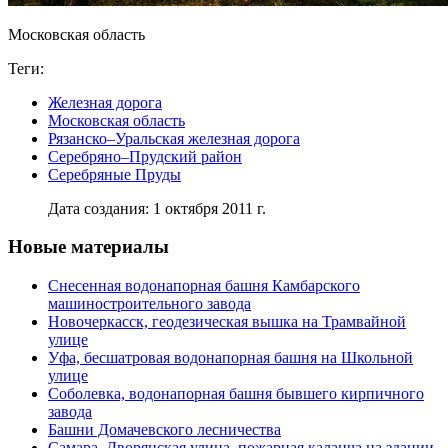
Московская область
Теги:
Железная дорога
Московская область
Рязанско–Уральская железная дорога
Серебряно–Прудский район
Серебряные Пруды
Дата создания: 1 октября 2011 г.
Новые материалы
Снесенная водонапорная башня Камбарского
машиностроительного завода
Новочеркасск, геодезическая вышка на Трамвайной
улице
Уфа, бесшатровая водонапорная башня на Школьной
улице
Соболевка, водонапорная башня бывшего кирпичного
завода
Башни Домачевского лесничества
Самара, Дворянская улица, пожарная каланча на здании