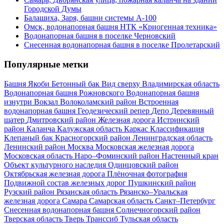
Городской Думы
Балашиха, Заря, башни системы А-100
Омск, водонапорная башня НТК «Криогенная техника»
Водонапорная башня в поселке Черновский
Снесенная водонапорная башня в поселке Пролетарский
Популярные метки
Башня Якоби
Бетонный бак
Вид сверху
Владимирская область
Водонапорная башня Рожновского
Водонапорная башня
изнутри
Вокзал
Волоколамский район
Встроенная
водонапорная башня
Геодезический репер
Депо
Деревянный
шатер
Дмитровский район
Железная дорога
Истринский
район
Каланча
Калужская область
Каркас
Классификация
Клепаный бак
Красногорский район
Ленинградская область
Ленинский район
Москва
Московская железная дорога
Московская область
Наро–Фоминский район
Настенный кран
Объект культурного наследия
Одинцовский район
Октябрьская железная дорога
Плёночная фотография
Подвижной состав железных дорог
Пушкинский район
Рузский район
Рязанская область
Рязанско–Уральская
железная дорога
Самара
Самарская область
Санкт–Петербург
Снесенная водонапорная башня
Солнечногорский район
Тверская область
Тверь
Транссиб
Тульская область