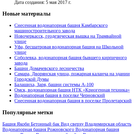
Дата создания: 5 мая 2017 г.
Новые материалы
Снесенная водонапорная башня Камбарского
машиностроительного завода
Новочеркасск, геодезическая вышка на Трамвайной
улице
Уфа, бесшатровая водонапорная башня на Школьной
улице
Соболевка, водонапорная башня бывшего кирпичного
завода
Башни Домачевского лесничества
Самара, Дворянская улица, пожарная каланча на здании
Городской Думы
Балашиха, Заря, башни системы А-100
Омск, водонапорная башня НТК «Криогенная техника»
Водонапорная башня в поселке Черновский
Снесенная водонапорная башня в поселке Пролетарский
Популярные метки
Башня Якоби
Бетонный бак
Вид сверху
Владимирская область
Водонапорная башня Рожновского
Водонапорная башня