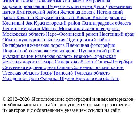
изнутри
Вокзал
Волоколамский район
Встроенная
водонапорная башня
Геодезический репер
Депо
Деревянный
шатер
Дмитровский район
Железная дорога
Истринский
район
Каланча
Калужская область
Каркас
Классификация
Клепаный бак
Красногорский район
Ленинградская область
Ленинский район
Москва
Московская железная дорога
Московская область
Наро–Фоминский район
Настенный кран
Объект культурного наследия
Одинцовский район
Октябрьская железная дорога
Плёночная фотография
Подвижной состав железных дорог
Пушкинский район
Рузский район
Рязанская область
Рязанско–Уральская
железная дорога
Самара
Самарская область
Санкт–Петербург
Снесенная водонапорная башня
Солнечногорский район
Тверская область
Тверь
Транссиб
Тульская область
Украденное фото
Фабрика
Шухов
Ярославская область
© 2012–2026. Использование фотографий и иных материалов,
опубликованных на сайте, допускается только с разрешения
их авторов и c обязательным указанием ссылки на сайт.