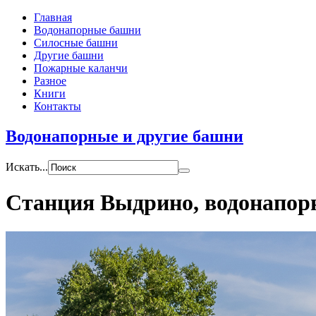
Главная
Водонапорные башни
Силосные башни
Другие башни
Пожарные каланчи
Разное
Книги
Контакты
Водонапорные и другие башни
Искать...
Станция Выдрино, водонапор