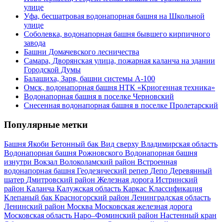
улице
Уфа, бесшатровая водонапорная башня на Школьной
улице
Соболевка, водонапорная башня бывшего кирпичного
завода
Башни Домачевского лесничества
Самара, Дворянская улица, пожарная каланча на здании
Городской Думы
Балашиха, Заря, башни системы А-100
Омск, водонапорная башня НТК «Криогенная техника»
Водонапорная башня в поселке Черновский
Снесенная водонапорная башня в поселке Пролетарский
Популярные метки
Башня Якоби
Бетонный бак
Вид сверху
Владимирская область
Водонапорная башня Рожновского
Водонапорная башня
изнутри
Вокзал
Волоколамский район
Встроенная
водонапорная башня
Геодезический репер
Депо
Деревянный
шатер
Дмитровский район
Железная дорога
Истринский
район
Каланча
Калужская область
Каркас
Классификация
Клепаный бак
Красногорский район
Ленинградская область
Ленинский район
Москва
Московская железная дорога
Московская область
Наро–Фоминский район
Настенный кран