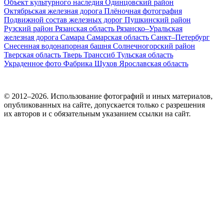
Объект культурного наследия
Одинцовский район
Октябрьская железная дорога
Плёночная фотография
Подвижной состав железных дорог
Пушкинский район
Рузский район
Рязанская область
Рязанско–Уральская
железная дорога
Самара
Самарская область
Санкт–Петербург
Снесенная водонапорная башня
Солнечногорский район
Тверская область
Тверь
Транссиб
Тульская область
Украденное фото
Фабрика
Шухов
Ярославская область
© 2012–2026. Использование фотографий и иных материалов,
опубликованных на сайте, допускается только с разрешения
их авторов и c обязательным указанием ссылки на сайт.