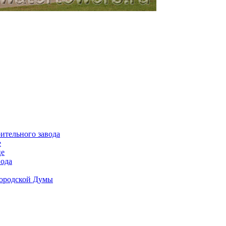
ительного завода
е
це
вода
Городской Думы