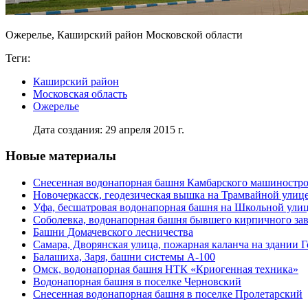
Ожерелье, Каширский район Московской области
Теги:
Каширский район
Московская область
Ожерелье
Дата создания: 29 апреля 2015 г.
Новые материалы
Снесенная водонапорная башня Камбарского машиностро
Новочеркасск, геодезическая вышка на Трамвайной улиц
Уфа, бесшатровая водонапорная башня на Школьной ули
Соболевка, водонапорная башня бывшего кирпичного за
Башни Домачевского лесничества
Самара, Дворянская улица, пожарная каланча на здании 
Балашиха, Заря, башни системы А-100
Омск, водонапорная башня НТК «Криогенная техника»
Водонапорная башня в поселке Черновский
Снесенная водонапорная башня в поселке Пролетарский