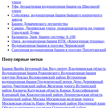
улице
Уфа, бесшатровая водонапорная башня на Школьной
улице
Соболевка, водонапорная башня бывшего кирпичного
завода
Башни Домачевского лесничества
Самара, Дворянская улица, пожарная каланча на здании
Городской Думы
Балашиха, Заря, башни системы А-100
Омск, водонапорная башня НТК «Криогенная техника»
Водонапорная башня в поселке Черновский
Снесенная водонапорная башня в поселке Пролетарский
Популярные метки
Башня Якоби
Бетонный бак
Вид сверху
Владимирская область
Водонапорная башня Рожновского
Водонапорная башня
изнутри
Вокзал
Волоколамский район
Встроенная
водонапорная башня
Геодезический репер
Депо
Деревянный
шатер
Дмитровский район
Железная дорога
Истринский
район
Каланча
Калужская область
Каркас
Классификация
Клепаный бак
Красногорский район
Ленинградская область
Ленинский район
Москва
Московская железная дорога
Московская область
Наро–Фоминский район
Настенный кран
Объект культурного наследия
Одинцовский район