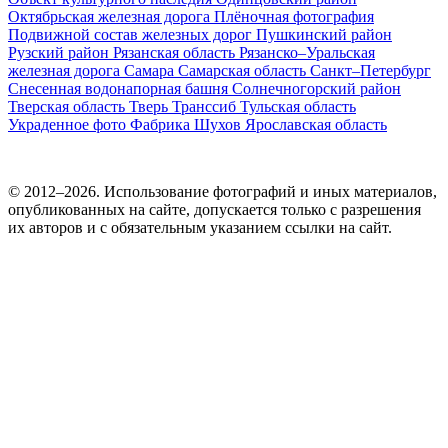
Октябрьская железная дорога
Плёночная фотография
Подвижной состав железных дорог
Пушкинский район
Рузский район
Рязанская область
Рязанско–Уральская
железная дорога
Самара
Самарская область
Санкт–Петербург
Снесенная водонапорная башня
Солнечногорский район
Тверская область
Тверь
Транссиб
Тульская область
Украденное фото
Фабрика
Шухов
Ярославская область
© 2012–2026. Использование фотографий и иных материалов,
опубликованных на сайте, допускается только с разрешения
их авторов и c обязательным указанием ссылки на сайт.