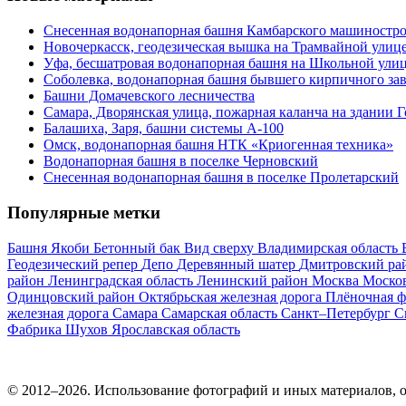
Снесенная водонапорная башня Камбарского машиностро
Новочеркасск, геодезическая вышка на Трамвайной улиц
Уфа, бесшатровая водонапорная башня на Школьной ули
Соболевка, водонапорная башня бывшего кирпичного за
Башни Домачевского лесничества
Самара, Дворянская улица, пожарная каланча на здании 
Балашиха, Заря, башни системы А-100
Омск, водонапорная башня НТК «Криогенная техника»
Водонапорная башня в поселке Черновский
Снесенная водонапорная башня в поселке Пролетарский
Популярные метки
Башня Якоби
Бетонный бак
Вид сверху
Владимирская область
Геодезический репер
Депо
Деревянный шатер
Дмитровский ра
район
Ленинградская область
Ленинский район
Москва
Москов
Одинцовский район
Октябрьская железная дорога
Плёночная 
железная дорога
Самара
Самарская область
Санкт–Петербург
С
Фабрика
Шухов
Ярославская область
© 2012–2026. Использование фотографий и иных материалов, оп