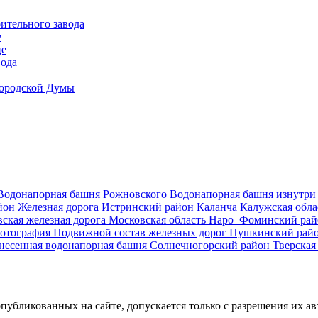
ительного завода
е
це
вода
Городской Думы
Водонапорная башня Рожновского
Водонапорная башня изнутр
йон
Железная дорога
Истринский район
Каланча
Калужская обл
ская железная дорога
Московская область
Наро–Фоминский ра
фотография
Подвижной состав железных дорог
Пушкинский рай
несенная водонапорная башня
Солнечногорский район
Тверская
убликованных на сайте, допускается только с разрешения их авт