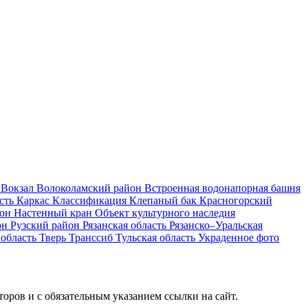
и
Вокзал
Волоколамский район
Встроенная водонапорная башня
асть
Каркас
Классификация
Клепаный бак
Красногорский
йон
Настенный кран
Объект культурного наследия
он
Рузский район
Рязанская область
Рязанско–Уральская
 область
Тверь
Транссиб
Тульская область
Украденное фото
оров и c обязательным указанием ссылки на сайт.