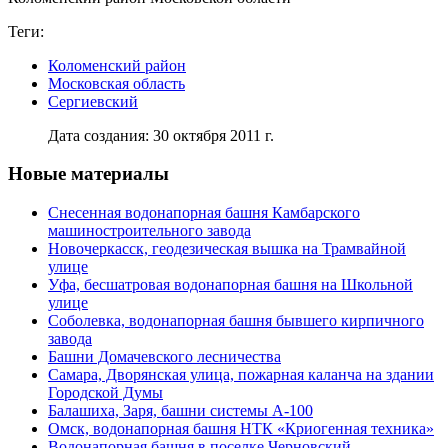
Теги:
Коломенский район
Московская область
Сергиевский
Дата создания: 30 октября 2011 г.
Новые материалы
Снесенная водонапорная башня Камбарского
машиностроительного завода
Новочеркасск, геодезическая вышка на Трамвайной
улице
Уфа, бесшатровая водонапорная башня на Школьной
улице
Соболевка, водонапорная башня бывшего кирпичного
завода
Башни Домачевского лесничества
Самара, Дворянская улица, пожарная каланча на здании
Городской Думы
Балашиха, Заря, башни системы А-100
Омск, водонапорная башня НТК «Криогенная техника»
Водонапорная башня в поселке Черновский