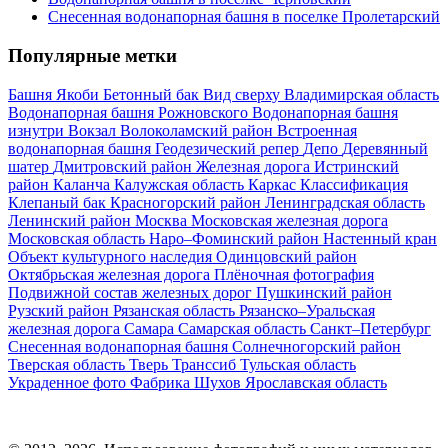
Снесенная водонапорная башня в поселке Пролетарский
Популярные метки
Башня Якоби
Бетонный бак
Вид сверху
Владимирская область
Водонапорная башня Рожновского
Водонапорная башня
изнутри
Вокзал
Волоколамский район
Встроенная
водонапорная башня
Геодезический репер
Депо
Деревянный
шатер
Дмитровский район
Железная дорога
Истринский
район
Каланча
Калужская область
Каркас
Классификация
Клепаный бак
Красногорский район
Ленинградская область
Ленинский район
Москва
Московская железная дорога
Московская область
Наро–Фоминский район
Настенный кран
Объект культурного наследия
Одинцовский район
Октябрьская железная дорога
Плёночная фотография
Подвижной состав железных дорог
Пушкинский район
Рузский район
Рязанская область
Рязанско–Уральская
железная дорога
Самара
Самарская область
Санкт–Петербург
Снесенная водонапорная башня
Солнечногорский район
Тверская область
Тверь
Транссиб
Тульская область
Украденное фото
Фабрика
Шухов
Ярославская область