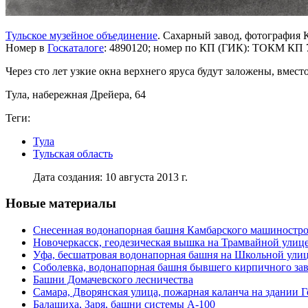
Тульское музейное объединение
. Сахарный завод, фотография 
Номер в
Госкаталоге
: 4890120; номер по КП (ГИК): ТОКМ КП 
Через сто лет узкие окна верхнего яруса будут заложены, вмест
Тула, набережная Дрейера, 64
Теги:
Тула
Тульская область
Дата создания: 10 августа 2013 г.
Новые материалы
Снесенная водонапорная башня Камбарского машиностро
Новочеркасск, геодезическая вышка на Трамвайной улиц
Уфа, бесшатровая водонапорная башня на Школьной ули
Соболевка, водонапорная башня бывшего кирпичного за
Башни Домачевского лесничества
Самара, Дворянская улица, пожарная каланча на здании 
Балашиха, Заря, башни системы А-100