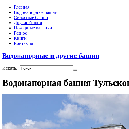
Главная
Водонапорные башни
Силосные башни
Другие башни
Пожарные каланчи
Разное
Книги
Контакты
Водонапорные и другие башни
Искать...
Водонапорная башня Тульског