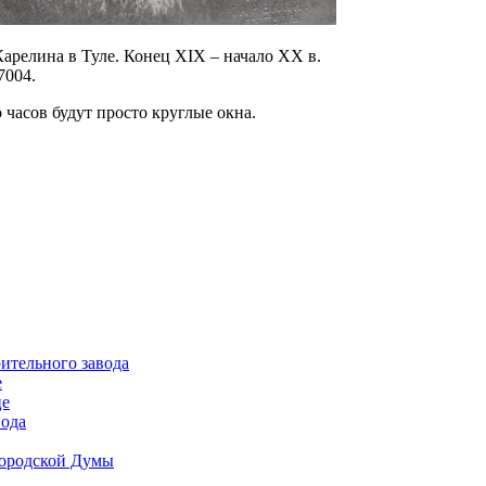
Карелина в Туле. Конец XIX – начало XX в.
7004.
о часов будут просто круглые окна.
ительного завода
е
це
вода
Городской Думы