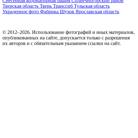
Снесенная водонапорная башня
Солнечногорский район
Тверская область
Тверь
Транссиб
Тульская область
Украденное фото
Фабрика
Шухов
Ярославская область
© 2012–2026. Использование фотографий и иных материалов,
опубликованных на сайте, допускается только с разрешения
их авторов и c обязательным указанием ссылки на сайт.