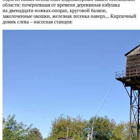
области: почерневшая от времени деревянная избушка
на двенадцати ножках-опорах, круговой балкон,
заколоченные окошки, железная лесенка наверх... Кирпичный
домик слева – насосная станция: