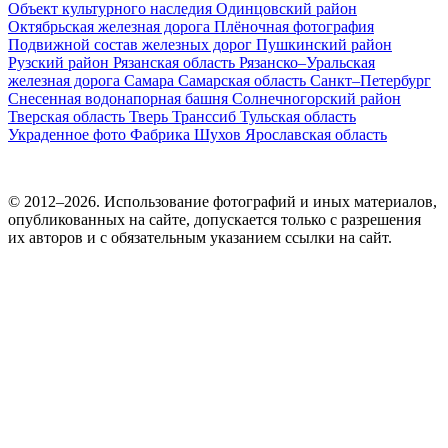
Объект культурного наследия
Одинцовский район
Октябрьская железная дорога
Плёночная фотография
Подвижной состав железных дорог
Пушкинский район
Рузский район
Рязанская область
Рязанско–Уральская
железная дорога
Самара
Самарская область
Санкт–Петербург
Снесенная водонапорная башня
Солнечногорский район
Тверская область
Тверь
Транссиб
Тульская область
Украденное фото
Фабрика
Шухов
Ярославская область
© 2012–2026. Использование фотографий и иных материалов,
опубликованных на сайте, допускается только с разрешения
их авторов и c обязательным указанием ссылки на сайт.