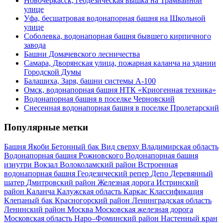
Новочеркасск, геодезическая вышка на Трамвайной
улице
Уфа, бесшатровая водонапорная башня на Школьной
улице
Соболевка, водонапорная башня бывшего кирпичного
завода
Башни Домачевского лесничества
Самара, Дворянская улица, пожарная каланча на здании
Городской Думы
Балашиха, Заря, башни системы А-100
Омск, водонапорная башня НТК «Криогенная техника»
Водонапорная башня в поселке Черновский
Снесенная водонапорная башня в поселке Пролетарский
Популярные метки
Башня Якоби
Бетонный бак
Вид сверху
Владимирская область
Водонапорная башня Рожновского
Водонапорная башня
изнутри
Вокзал
Волоколамский район
Встроенная
водонапорная башня
Геодезический репер
Депо
Деревянный
шатер
Дмитровский район
Железная дорога
Истринский
район
Каланча
Калужская область
Каркас
Классификация
Клепаный бак
Красногорский район
Ленинградская область
Ленинский район
Москва
Московская железная дорога
Московская область
Наро–Фоминский район
Настенный кран