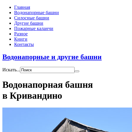
Главная
Водонапорные башни
Силосные башни
Другие башни
Пожарные каланчи
Разное
Книги
Контакты
Водонапорные и другие башни
Искать...
Водонапорная башня
в Кривандино