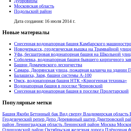
Дубровицы
Московская область
Подольский район
Дата создания: 16 июля 2014 г.
Новые материалы
Снесенная водонапорная башня Камбарского машиностро
Новочеркасск, геодезическая вышка на Трамвайной улиц
Уфа, бесшатровая водонапорная башня на Школьной ули
Соболевка, водонапорная башня бывшего кирпичного за
Башни Домачевского лесничества
Самара, Дворянская улица, пожарная каланча на здании 
Балашиха, Заря, башни системы А-100
Омск, водонапорная башня НТК «Криогенная техника»
Водонапорная башня в поселке Черновский
Снесенная водонапорная башня в поселке Пролетарский
Популярные метки
Башня Якоби
Бетонный бак
Вид сверху
Владимирская область
Геодезический репер
Депо
Деревянный шатер
Дмитровский ра
район
Ленинградская область
Ленинский район
Москва
Москов
Одинцовский район
Октябрьская железная дорога
Плёночная 