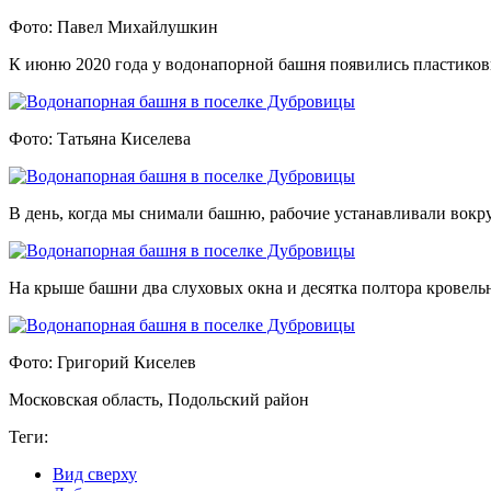
Фото: Павел Михайлушкин
К июню 2020 года у водонапорной башня появились пластиков
Фото: Татьяна Киселева
В день, когда мы снимали башню, рабочие устанавливали вокру
На крыше башни два слуховых окна и десятка полтора кровель
Фото: Григорий Киселев
Московская область, Подольский район
Теги:
Вид сверху