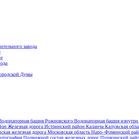
ительного завода
е
це
вода
Городской Думы
Водонапорная башня Рожновского
Водонапорная башня изнутр
йон
Железная дорога
Истринский район
Каланча
Калужская обл
ская железная дорога
Московская область
Наро–Фоминский ра
фотография
Подвижной состав железных дорог
Пушкинский рай