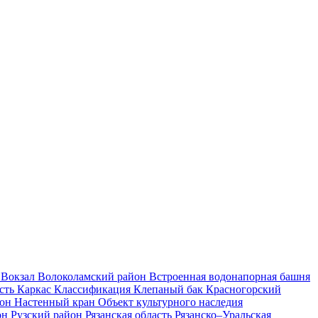
и
Вокзал
Волоколамский район
Встроенная водонапорная башня
асть
Каркас
Классификация
Клепаный бак
Красногорский
йон
Настенный кран
Объект культурного наследия
он
Рузский район
Рязанская область
Рязанско–Уральская