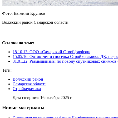
Фото: Евгений Круглов
Волжский район Самарской области
Ссылки по теме:
18.10.13. ООО «Самарский Стройфарфор»
15.05.16. Фотоотчет из поселка Стройкерамика: ДК, недо
31.01.22. Размышлизмы по поводу спутниковых снимков 
Теги:
Волжский район
Самарская область
Стройкерамика
Дата создания: 16 октября 2025 г.
Новые материалы
Снесенная водонапорная башня Камбарского машиностро