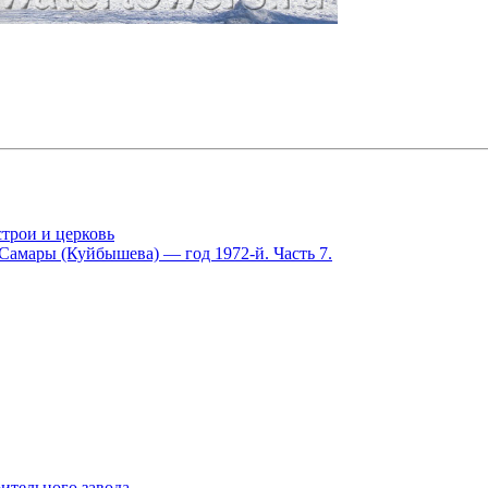
строи и церковь
Самары (Куйбышева) — год 1972-й. Часть 7.
ительного завода