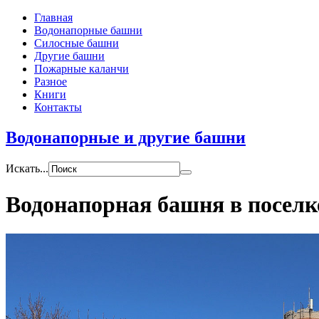
Главная
Водонапорные башни
Силосные башни
Другие башни
Пожарные каланчи
Разное
Книги
Контакты
Водонапорные и другие башни
Искать...
Водонапорная башня в посел