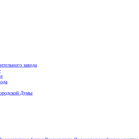
ительного завода
е
це
вода
Городской Думы