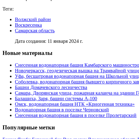
Теги:
Волжский район
Воскресенка
Самарская область
Дата создания: 11 января 2024 г.
Новые материалы
Снесенная водонапорная башня Камбарского машиностро
Новочеркасск, геодезическая вышка на Трамвайной улиц
Уфа, бесшатровая водонапорная башня на Школьной ули
Соболевка, водонапорная башня бывшего кирпичного за
Башни Домачевского лесничества
Самара, Дворянская улица, пожарная каланча на здании 
Балашиха, Заря, башни системы А-100
Омск, водонапорная башня НТК «Криогенная техника»
Водонапорная башня в поселке Черновский
Снесенная водонапорная башня в поселке Пролетарский
Популярные метки