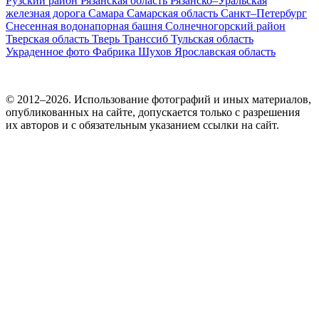
Рузский район
Рязанская область
Рязанско–Уральская
железная дорога
Самара
Самарская область
Санкт–Петербург
Снесенная водонапорная башня
Солнечногорский район
Тверская область
Тверь
Транссиб
Тульская область
Украденное фото
Фабрика
Шухов
Ярославская область
© 2012–2026. Использование фотографий и иных материалов,
опубликованных на сайте, допускается только с разрешения
их авторов и c обязательным указанием ссылки на сайт.