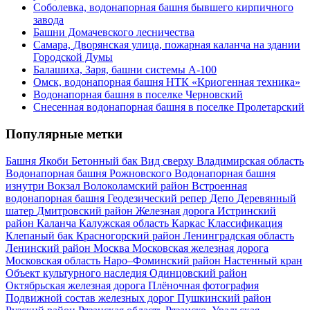
Соболевка, водонапорная башня бывшего кирпичного
завода
Башни Домачевского лесничества
Самара, Дворянская улица, пожарная каланча на здании
Городской Думы
Балашиха, Заря, башни системы А-100
Омск, водонапорная башня НТК «Криогенная техника»
Водонапорная башня в поселке Черновский
Снесенная водонапорная башня в поселке Пролетарский
Популярные метки
Башня Якоби
Бетонный бак
Вид сверху
Владимирская область
Водонапорная башня Рожновского
Водонапорная башня
изнутри
Вокзал
Волоколамский район
Встроенная
водонапорная башня
Геодезический репер
Депо
Деревянный
шатер
Дмитровский район
Железная дорога
Истринский
район
Каланча
Калужская область
Каркас
Классификация
Клепаный бак
Красногорский район
Ленинградская область
Ленинский район
Москва
Московская железная дорога
Московская область
Наро–Фоминский район
Настенный кран
Объект культурного наследия
Одинцовский район
Октябрьская железная дорога
Плёночная фотография
Подвижной состав железных дорог
Пушкинский район