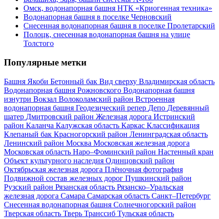
Омск, водонапорная башня НТК «Криогенная техника»
Водонапорная башня в поселке Черновский
Снесенная водонапорная башня в поселке Пролетарский
Полоцк, снесенная водонапорная башня на улице
Толстого
Популярные метки
Башня Якоби
Бетонный бак
Вид сверху
Владимирская область
Водонапорная башня Рожновского
Водонапорная башня
изнутри
Вокзал
Волоколамский район
Встроенная
водонапорная башня
Геодезический репер
Депо
Деревянный
шатер
Дмитровский район
Железная дорога
Истринский
район
Каланча
Калужская область
Каркас
Классификация
Клепаный бак
Красногорский район
Ленинградская область
Ленинский район
Москва
Московская железная дорога
Московская область
Наро–Фоминский район
Настенный кран
Объект культурного наследия
Одинцовский район
Октябрьская железная дорога
Плёночная фотография
Подвижной состав железных дорог
Пушкинский район
Рузский район
Рязанская область
Рязанско–Уральская
железная дорога
Самара
Самарская область
Санкт–Петербург
Снесенная водонапорная башня
Солнечногорский район
Тверская область
Тверь
Транссиб
Тульская область