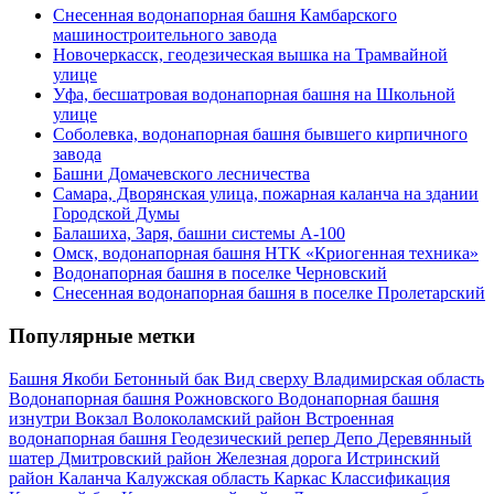
Снесенная водонапорная башня Камбарского
машиностроительного завода
Новочеркасск, геодезическая вышка на Трамвайной
улице
Уфа, бесшатровая водонапорная башня на Школьной
улице
Соболевка, водонапорная башня бывшего кирпичного
завода
Башни Домачевского лесничества
Самара, Дворянская улица, пожарная каланча на здании
Городской Думы
Балашиха, Заря, башни системы А-100
Омск, водонапорная башня НТК «Криогенная техника»
Водонапорная башня в поселке Черновский
Снесенная водонапорная башня в поселке Пролетарский
Популярные метки
Башня Якоби
Бетонный бак
Вид сверху
Владимирская область
Водонапорная башня Рожновского
Водонапорная башня
изнутри
Вокзал
Волоколамский район
Встроенная
водонапорная башня
Геодезический репер
Депо
Деревянный
шатер
Дмитровский район
Железная дорога
Истринский
район
Каланча
Калужская область
Каркас
Классификация