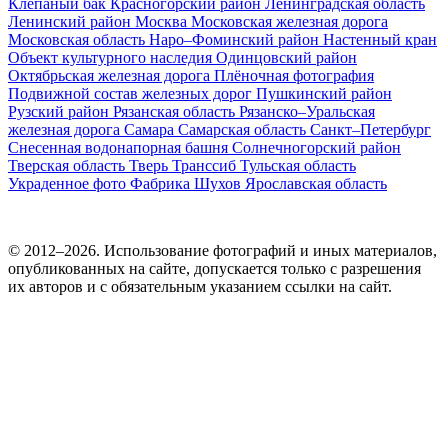
Клепаный бак
Красногорский район
Ленинградская область
Ленинский район
Москва
Московская железная дорога
Московская область
Наро–Фоминский район
Настенный кран
Объект культурного наследия
Одинцовский район
Октябрьская железная дорога
Плёночная фотография
Подвижной состав железных дорог
Пушкинский район
Рузский район
Рязанская область
Рязанско–Уральская
железная дорога
Самара
Самарская область
Санкт–Петербург
Снесенная водонапорная башня
Солнечногорский район
Тверская область
Тверь
Транссиб
Тульская область
Украденное фото
Фабрика
Шухов
Ярославская область
© 2012–2026. Использование фотографий и иных материалов,
опубликованных на сайте, допускается только с разрешения
их авторов и c обязательным указанием ссылки на сайт.