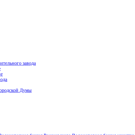
ительного завода
е
це
вода
Городской Думы