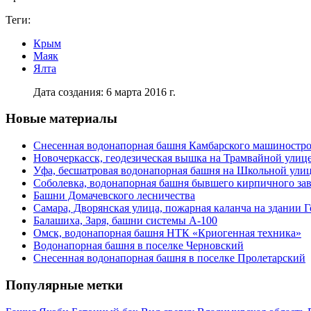
Теги:
Крым
Маяк
Ялта
Дата создания: 6 марта 2016 г.
Новые материалы
Снесенная водонапорная башня Камбарского машиностро
Новочеркасск, геодезическая вышка на Трамвайной улиц
Уфа, бесшатровая водонапорная башня на Школьной ули
Соболевка, водонапорная башня бывшего кирпичного за
Башни Домачевского лесничества
Самара, Дворянская улица, пожарная каланча на здании 
Балашиха, Заря, башни системы А-100
Омск, водонапорная башня НТК «Криогенная техника»
Водонапорная башня в поселке Черновский
Снесенная водонапорная башня в поселке Пролетарский
Популярные метки