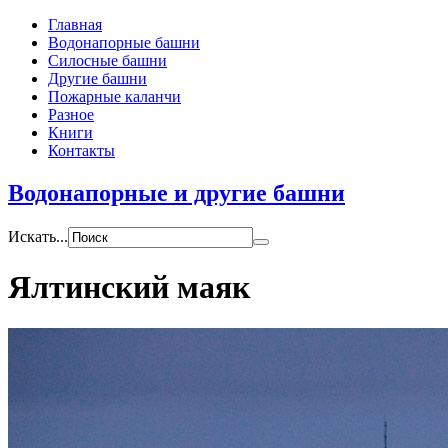
Главная
Водонапорные башни
Силосные башни
Другие башни
Пожарные каланчи
Разное
Книги
Контакты
Водонапорные и другие башни
Искать...
Ялтинский маяк