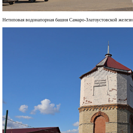
Нетиповая водонапорная башня Самаро-Златоустовской железно