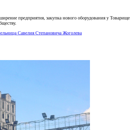
асширение предприятия, закупка нового оборудования у Товарище
ществу.
мельница Савелия Степановича Жоголева