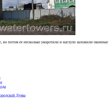
, но потом ее несколько укоротили и наглухо заложили оконные
е
це
вода
Городской Думы