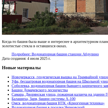
Когда-то башня была выше и интереснее в архитектурном плане
золотистые стекла в оставшихся окнах.
Подробнее: Водонапорная башня станции Абдулино
Дата создания: 4 июля 2025 г.
Новые материалы
Новочеркасск, геодезическая вышка на Трамвайной улиц
Уфа, бесшатровая водонапорная башня на Школьной ули
Соболевка, водонапорная башня бывшего кирпичного за
Башни Домачевского лесничества
Самара, Дворянская улица, пожарная каланча на здании 
Балашиха, Заря, башни системы А-100
Омск, водонапорная башня НТК «Криогенная техника»
Водонапорная башня в поселке Черновский