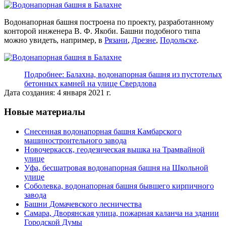
Водонапорная башня построена по проекту, разработанному
конторой инженера В. Ф. Якоби. Башни подобного типа
можно увидеть, например, в
Рязани
,
Дрезне
,
Подольске
.
Подробнее: Балахна, водонапорная башня из пустотелых
бетонных камней на улице Свердлова
Дата создания: 4 января 2021 г.
Новые материалы
Снесенная водонапорная башня Камбарского
машиностроительного завода
Новочеркасск, геодезическая вышка на Трамвайной
улице
Уфа, бесшатровая водонапорная башня на Школьной
улице
Соболевка, водонапорная башня бывшего кирпичного
завода
Башни Домачевского лесничества
Самара, Дворянская улица, пожарная каланча на здании
Городской Думы