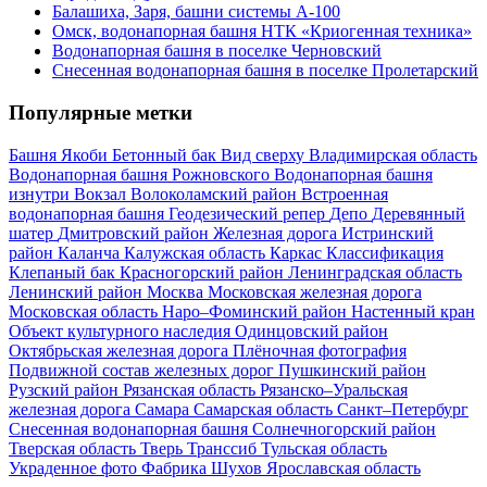
Балашиха, Заря, башни системы А-100
Омск, водонапорная башня НТК «Криогенная техника»
Водонапорная башня в поселке Черновский
Снесенная водонапорная башня в поселке Пролетарский
Популярные метки
Башня Якоби
Бетонный бак
Вид сверху
Владимирская область
Водонапорная башня Рожновского
Водонапорная башня
изнутри
Вокзал
Волоколамский район
Встроенная
водонапорная башня
Геодезический репер
Депо
Деревянный
шатер
Дмитровский район
Железная дорога
Истринский
район
Каланча
Калужская область
Каркас
Классификация
Клепаный бак
Красногорский район
Ленинградская область
Ленинский район
Москва
Московская железная дорога
Московская область
Наро–Фоминский район
Настенный кран
Объект культурного наследия
Одинцовский район
Октябрьская железная дорога
Плёночная фотография
Подвижной состав железных дорог
Пушкинский район
Рузский район
Рязанская область
Рязанско–Уральская
железная дорога
Самара
Самарская область
Санкт–Петербург
Снесенная водонапорная башня
Солнечногорский район
Тверская область
Тверь
Транссиб
Тульская область
Украденное фото
Фабрика
Шухов
Ярославская область