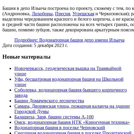
Башня в депо Ильича построена по проекту, схожему с тем, 
(Андроновка,
Лихоборы
,
Пресня
,
Угрешская
и Черкизовская); р
выделены чередованием красного и белого кирпича, а не крас
в средней части башни расположены на всех четырех гранях, ос
башни, помимо зубцов, также декорирована аркатурным поясо
Подробнее: Водонапорная башня депо имени Ильича
Дата создания: 5 декабря 2023 г.
Новые материалы
Новочеркасск, геодезическая вышка на Трамвайной
улице
Уфа, бесшатровая водонапорная башня на Школьной
улице
Соболевка, водонапорная башня бывшего кирпичного
завода
Башни Домачевского лесничества
Самара, Дворянская улица, пожарная каланча на здании
Городской Думы
Балашиха, Заря, башни системы А-100
Омск, водонапорная башня НТК «Криогенная техника»
Водонапорная башня в поселке Черновский
Снесенная водонапорная башня в поселке Пролетарский