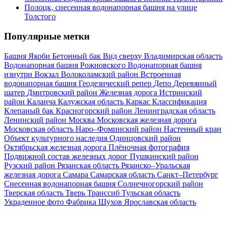
Полоцк, снесенная водонапорная башня на улице
Толстого
Популярные метки
Башня Якоби
Бетонный бак
Вид сверху
Владимирская область
Водонапорная башня Рожновского
Водонапорная башня
изнутри
Вокзал
Волоколамский район
Встроенная
водонапорная башня
Геодезический репер
Депо
Деревянный
шатер
Дмитровский район
Железная дорога
Истринский
район
Каланча
Калужская область
Каркас
Классификация
Клепаный бак
Красногорский район
Ленинградская область
Ленинский район
Москва
Московская железная дорога
Московская область
Наро–Фоминский район
Настенный кран
Объект культурного наследия
Одинцовский район
Октябрьская железная дорога
Плёночная фотография
Подвижной состав железных дорог
Пушкинский район
Рузский район
Рязанская область
Рязанско–Уральская
железная дорога
Самара
Самарская область
Санкт–Петербург
Снесенная водонапорная башня
Солнечногорский район
Тверская область
Тверь
Транссиб
Тульская область
Украденное фото
Фабрика
Шухов
Ярославская область