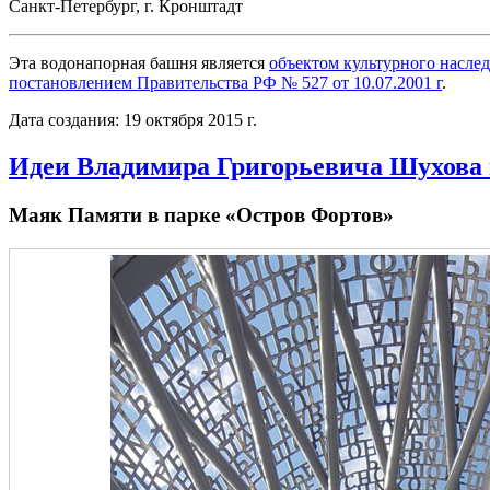
Санкт-Петербург, г. Кронштадт
Эта водонапорная башня является
объектом культурного наслед
постановлением Правительства РФ № 527 от 10.07.2001 г
.
Дата создания: 19 октября 2015 г.
Идеи Владимира Григорьевича Шухова
Маяк Памяти в парке «Остров Фортов»