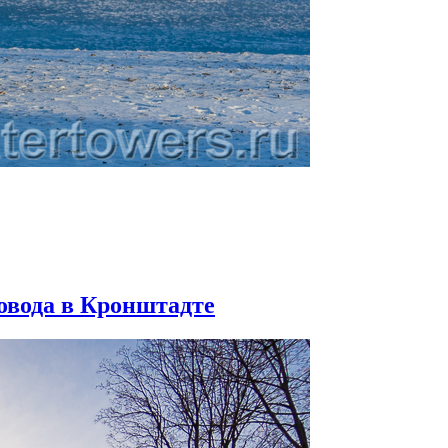
овода в Кронштадте