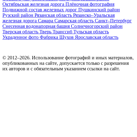
Октябрьская железная дорога
Плёночная фотография
Подвижной состав железных дорог
Пушкинский район
Рузский район
Рязанская область
Рязанско–Уральская
железная дорога
Самара
Самарская область
Санкт–Петербург
Снесенная водонапорная башня
Солнечногорский район
Тверская область
Тверь
Транссиб
Тульская область
Украденное фото
Фабрика
Шухов
Ярославская область
© 2012–2026. Использование фотографий и иных материалов,
опубликованных на сайте, допускается только с разрешения
их авторов и c обязательным указанием ссылки на сайт.