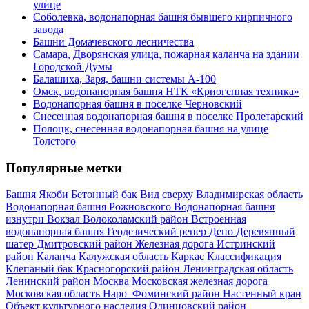
улице
Соболевка, водонапорная башня бывшего кирпичного
завода
Башни Домачевского лесничества
Самара, Дворянская улица, пожарная каланча на здании
Городской Думы
Балашиха, Заря, башни системы А-100
Омск, водонапорная башня НТК «Криогенная техника»
Водонапорная башня в поселке Черновский
Снесенная водонапорная башня в поселке Пролетарский
Полоцк, снесенная водонапорная башня на улице
Толстого
Популярные метки
Башня Якоби
Бетонный бак
Вид сверху
Владимирская область
Водонапорная башня Рожновского
Водонапорная башня
изнутри
Вокзал
Волоколамский район
Встроенная
водонапорная башня
Геодезический репер
Депо
Деревянный
шатер
Дмитровский район
Железная дорога
Истринский
район
Каланча
Калужская область
Каркас
Классификация
Клепаный бак
Красногорский район
Ленинградская область
Ленинский район
Москва
Московская железная дорога
Московская область
Наро–Фоминский район
Настенный кран
Объект культурного наследия
Одинцовский район