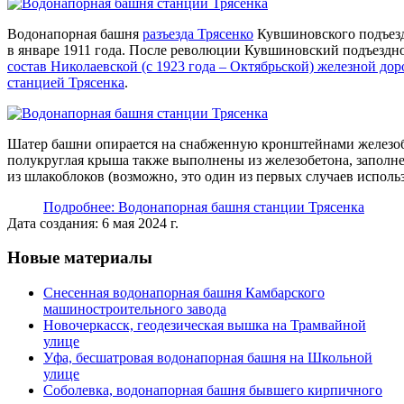
Водонапорная башня
разъезда Трясенко
Кувшиновского подъезд
в январе 1911 года. После революции Кувшиновский подъездн
состав Николаевской (с 1923 года – Октябрьской) железной дор
станцией Трясенка
.
Шатер башни опирается на снабженную кронштейнами железоб
полукруглая крыша также выполнены из железобетона, заполн
из шлакоблоков (возможно, это один из первых случаев использ
Подробнее: Водонапорная башня станции Трясенка
Дата создания: 6 мая 2024 г.
Новые материалы
Снесенная водонапорная башня Камбарского
машиностроительного завода
Новочеркасск, геодезическая вышка на Трамвайной
улице
Уфа, бесшатровая водонапорная башня на Школьной
улице
Соболевка, водонапорная башня бывшего кирпичного