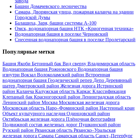
завода
Башни Домачевского лесничества
Самара, Дворянская улица, пожарная каланча на здании
Городской Думы
Балашиха, Заря, башни системы А-100
Омск, водонапорная башня НТК «Криогенная техника»
Водонапорная башня в поселке Черновский
Снесенная водонапорная башня в поселке Пролетарский
Популярные метки
Башня Якоби
Бетонный бак
Вид сверху
Владимирская область
Водонапорная башня Рожновского
Водонапорная башня
изнутри
Вокзал
Волоколамский район
Встроенная
водонапорная башня
Геодезический репер
Депо
Деревянный
шатер
Дмитровский район
Железная дорога
Истринский
район
Каланча
Калужская область
Каркас
Классификация
Клепаный бак
Красногорский район
Ленинградская область
Ленинский район
Москва
Московская железная дорога
Московская область
Наро–Фоминский район
Настенный кран
Объект культурного наследия
Одинцовский район
Октябрьская железная дорога
Плёночная фотография
Подвижной состав железных дорог
Пушкинский район
Рузский район
Рязанская область
Рязанско–Уральская
железная дорога
Самара
Самарская область
Санкт–Петербург