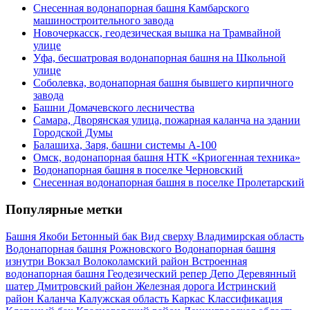
Снесенная водонапорная башня Камбарского
машиностроительного завода
Новочеркасск, геодезическая вышка на Трамвайной
улице
Уфа, бесшатровая водонапорная башня на Школьной
улице
Соболевка, водонапорная башня бывшего кирпичного
завода
Башни Домачевского лесничества
Самара, Дворянская улица, пожарная каланча на здании
Городской Думы
Балашиха, Заря, башни системы А-100
Омск, водонапорная башня НТК «Криогенная техника»
Водонапорная башня в поселке Черновский
Снесенная водонапорная башня в поселке Пролетарский
Популярные метки
Башня Якоби
Бетонный бак
Вид сверху
Владимирская область
Водонапорная башня Рожновского
Водонапорная башня
изнутри
Вокзал
Волоколамский район
Встроенная
водонапорная башня
Геодезический репер
Депо
Деревянный
шатер
Дмитровский район
Железная дорога
Истринский
район
Каланча
Калужская область
Каркас
Классификация