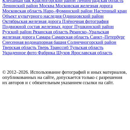
Клепаный бак
Красногорский район
Ленинградская область
Ленинский район
Москва
Московская железная дорога
Московская область
Наро–Фоминский район
Настенный кран
Объект культурного наследия
Одинцовский район
Октябрьская железная дорога
Плёночная фотография
Подвижной состав железных дорог
Пушкинский район
Рузский район
Рязанская область
Рязанско–Уральская
железная дорога
Самара
Самарская область
Санкт–Петербург
Снесенная водонапорная башня
Солнечногорский район
Тверская область
Тверь
Транссиб
Тульская область
Украденное фото
Фабрика
Шухов
Ярославская область
© 2012–2026. Использование фотографий и иных материалов,
опубликованных на сайте, допускается только с разрешения
их авторов и c обязательным указанием ссылки на сайт.