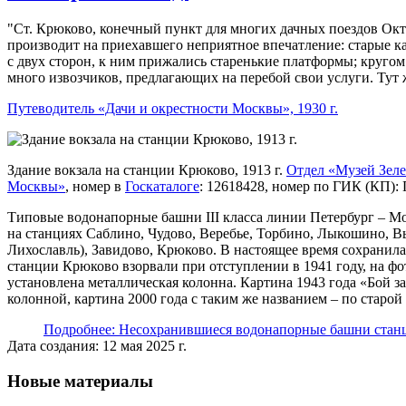
Ст. Крюково, конечный пункт для многих дачных поездов Окт
производит на приехавшего неприятное впечатление: старые к
с двух сторон, к ним прижались старенькие платформы; круго
много извозчиков, предлагающих на перебой свои услуги. Тут 
Путеводитель «Дачи и окрестности Москвы», 1930 г.
Здание вокзала на станции Крюково, 1913 г.
Отдел «Музей Зел
Москвы»
, номер в
Госкаталоге
: 12618428, номер по ГИК (КП)
Типовые водонапорные башни III класса линии Петербург – М
на станциях Саблино, Чудово, Веребье, Торбино, Лыкошино, 
Лихославль), Завидово, Крюково. В настоящее время сохранила
станции Крюково взорвали при отступлении в 1941 году, на фо
установлена металлическая колонна. Картина 1943 года «Бой з
колонной, картина 2000 года с таким же названием – по старой
Подробнее: Несохранившиеся водонапорные башни станц
Дата создания: 12 мая 2025 г.
Новые материалы