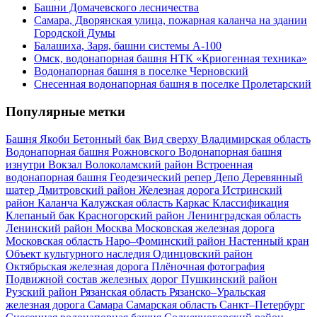
Башни Домачевского лесничества
Самара, Дворянская улица, пожарная каланча на здании
Городской Думы
Балашиха, Заря, башни системы А-100
Омск, водонапорная башня НТК «Криогенная техника»
Водонапорная башня в поселке Черновский
Снесенная водонапорная башня в поселке Пролетарский
Популярные метки
Башня Якоби
Бетонный бак
Вид сверху
Владимирская область
Водонапорная башня Рожновского
Водонапорная башня
изнутри
Вокзал
Волоколамский район
Встроенная
водонапорная башня
Геодезический репер
Депо
Деревянный
шатер
Дмитровский район
Железная дорога
Истринский
район
Каланча
Калужская область
Каркас
Классификация
Клепаный бак
Красногорский район
Ленинградская область
Ленинский район
Москва
Московская железная дорога
Московская область
Наро–Фоминский район
Настенный кран
Объект культурного наследия
Одинцовский район
Октябрьская железная дорога
Плёночная фотография
Подвижной состав железных дорог
Пушкинский район
Рузский район
Рязанская область
Рязанско–Уральская
железная дорога
Самара
Самарская область
Санкт–Петербург