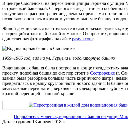
В центре Смоленска, на пересечении улицы Герцена с улицей 
островерхой башенкой. С первого взгляда – ничего особенного
получившего распространение далеко за пределами столичного
позволяют опознать в круглом угловом выступе бывшую водо
Жилой дом появился на этом месте в самом начале нулевых, к
в строящийся элитный жилой комплекс. От прежних, водонапо
единственная фотография на сайте
pastvu.com
:
1959–1965 год, вид на ул. Герцена и водонапорную башню
Водонапорная башня была построена в конце пятидесятых-нач
проекту, подобная башня до сих пор стоит в
Сестрорецке
(г. Са
здания была разобрана большая часть кирпичного шатра, демон
превратилась в крышу круглой части нового здания. В башне б
межэтажные перекрытия, верхняя часть декорирована зубцами 
красной черепицей граненой крыши.
Подробнее: Смоленск, водонапорная башня на улице Мир
Дата создания: 13 апреля 2018 г.