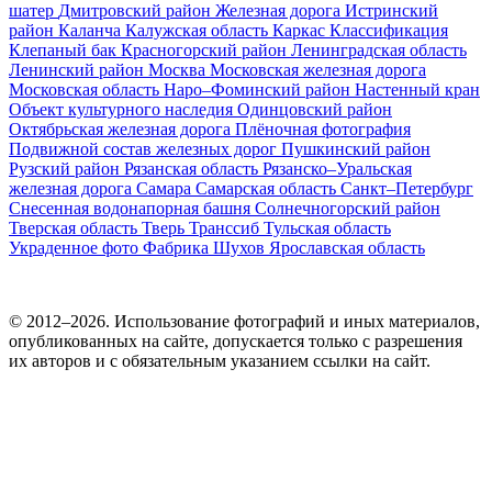
шатер
Дмитровский район
Железная дорога
Истринский
район
Каланча
Калужская область
Каркас
Классификация
Клепаный бак
Красногорский район
Ленинградская область
Ленинский район
Москва
Московская железная дорога
Московская область
Наро–Фоминский район
Настенный кран
Объект культурного наследия
Одинцовский район
Октябрьская железная дорога
Плёночная фотография
Подвижной состав железных дорог
Пушкинский район
Рузский район
Рязанская область
Рязанско–Уральская
железная дорога
Самара
Самарская область
Санкт–Петербург
Снесенная водонапорная башня
Солнечногорский район
Тверская область
Тверь
Транссиб
Тульская область
Украденное фото
Фабрика
Шухов
Ярославская область
© 2012–2026. Использование фотографий и иных материалов,
опубликованных на сайте, допускается только с разрешения
их авторов и c обязательным указанием ссылки на сайт.