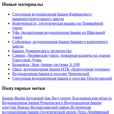
Новые материалы
Снесенная водонапорная башня Камбарского
машиностроительного завода
Новочеркасск, геодезическая вышка на Трамвайной
улице
Уфа, бесшатровая водонапорная башня на Школьной
улице
Соболевка, водонапорная башня бывшего кирпичного
завода
Башни Домачевского лесничества
Самара, Дворянская улица, пожарная каланча на здании
Городской Думы
Балашиха, Заря, башни системы А-100
Омск, водонапорная башня НТК «Криогенная техника»
Водонапорная башня в поселке Черновский
Снесенная водонапорная башня в поселке Пролетарский
Популярные метки
Башня Якоби
Бетонный бак
Вид сверху
Владимирская область
Водонапорная башня Рожновского
Водонапорная башня
изнутри
Вокзал
Волоколамский район
Встроенная
водонапорная башня
Геодезический репер
Депо
Деревянный