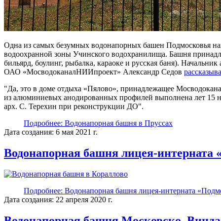
Одна из самых безумных водонапорных башен Подмосковья нах
водоохранной зоны Учинского водохранилища. Башня принад
бильярд, боулинг, рыбалка, караоке и русская баня). Начальник
ОАО «МосводоканалНИИпроект» Александр Седов
рассказыва
Да, это в доме отдыха «Пялово», принадлежащее Мосводокана
из алюминиевых анодированных профилей выполнена лет 15
арх. С. Терехин при реконструкции ДО
.
Подробнее: Водонапорная башня в Пруссах
Дата создания: 6 мая 2021 г.
Водонапорная башня лицея-интерната
Подробнее: Водонапорная башня лицея-интерната «Под
Дата создания: 22 апреля 2020 г.
Водонапорная башня Московско–Винда