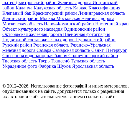
шатер
Дмитровский район
Железная дорога
Истринский
район
Каланча
Калужская область
Каркас
Классификация
Клепаный бак
Красногорский район
Ленинградская область
Ленинский район
Москва
Московская железная дорога
Московская область
Наро–Фоминский район
Настенный кран
Объект культурного наследия
Одинцовский район
Октябрьская железная дорога
Плёночная фотография
Подвижной состав железных дорог
Пушкинский район
Рузский район
Рязанская область
Рязанско–Уральская
железная дорога
Самара
Самарская область
Санкт–Петербург
Снесенная водонапорная башня
Солнечногорский район
Тверская область
Тверь
Транссиб
Тульская область
Украденное фото
Фабрика
Шухов
Ярославская область
© 2012–2026. Использование фотографий и иных материалов,
опубликованных на сайте, допускается только с разрешения
их авторов и c обязательным указанием ссылки на сайт.