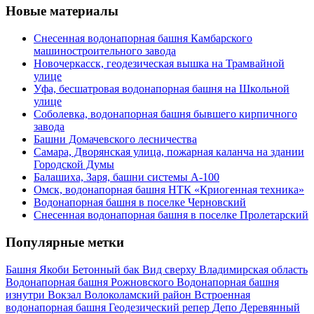
Новые материалы
Снесенная водонапорная башня Камбарского
машиностроительного завода
Новочеркасск, геодезическая вышка на Трамвайной
улице
Уфа, бесшатровая водонапорная башня на Школьной
улице
Соболевка, водонапорная башня бывшего кирпичного
завода
Башни Домачевского лесничества
Самара, Дворянская улица, пожарная каланча на здании
Городской Думы
Балашиха, Заря, башни системы А-100
Омск, водонапорная башня НТК «Криогенная техника»
Водонапорная башня в поселке Черновский
Снесенная водонапорная башня в поселке Пролетарский
Популярные метки
Башня Якоби
Бетонный бак
Вид сверху
Владимирская область
Водонапорная башня Рожновского
Водонапорная башня
изнутри
Вокзал
Волоколамский район
Встроенная
водонапорная башня
Геодезический репер
Депо
Деревянный