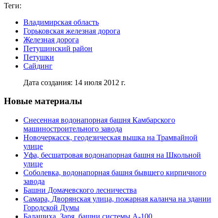
Теги:
Владимирская область
Горьковская железная дорога
Железная дорога
Петушинский район
Петушки
Сайдинг
Дата создания: 14 июля 2012 г.
Новые материалы
Снесенная водонапорная башня Камбарского
машиностроительного завода
Новочеркасск, геодезическая вышка на Трамвайной
улице
Уфа, бесшатровая водонапорная башня на Школьной
улице
Соболевка, водонапорная башня бывшего кирпичного
завода
Башни Домачевского лесничества
Самара, Дворянская улица, пожарная каланча на здании
Городской Думы
Балашиха, Заря, башни системы А-100