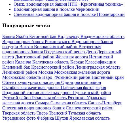
Омск, водонапорная башня НТК «Криогенная техника»
Водонапорная башня в поселке Черновский
Снесенная водонапорная башня в поселке Пролетарский
Популярные метки
Башня Якоби
Бетонный бак
Вид сверху
Владимирская область
Водонапорная башня Рожновского
Водонапорная башня
изнутри
Вокзал
Волоколамский район
Встроенная
водонапорная башня
Геодезический репер
Депо
Деревянный
шатер
Дмитровский район
Железная дорога
Истринский
район
Каланча
Калужская область
Каркас
Классификация
Клепаный бак
Красногорский район
Ленинградская область
Ленинский район
Москва
Московская железная дорога
Московская область
Наро–Фоминский район
Настенный кран
Объект культурного наследия
Одинцовский район
Октябрьская железная дорога
Плёночная фотография
Подвижной состав железных дорог
Пушкинский район
Рузский район
Рязанская область
Рязанско–Уральская
железная дорога
Самара
Самарская область
Санкт–Петербург
Снесенная водонапорная башня
Солнечногорский район
Тверская область
Тверь
Транссиб
Тульская область
Украденное фото
Фабрика
Шухов
Ярославская область