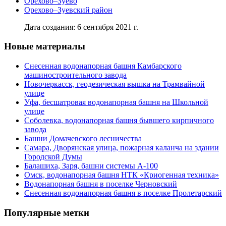
Орехово–Зуево
Орехово–Зуевский район
Дата создания: 6 сентября 2021 г.
Новые материалы
Снесенная водонапорная башня Камбарского
машиностроительного завода
Новочеркасск, геодезическая вышка на Трамвайной
улице
Уфа, бесшатровая водонапорная башня на Школьной
улице
Соболевка, водонапорная башня бывшего кирпичного
завода
Башни Домачевского лесничества
Самара, Дворянская улица, пожарная каланча на здании
Городской Думы
Балашиха, Заря, башни системы А-100
Омск, водонапорная башня НТК «Криогенная техника»
Водонапорная башня в поселке Черновский
Снесенная водонапорная башня в поселке Пролетарский
Популярные метки