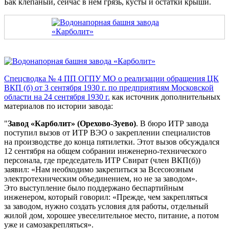
Бак клепаный, сейчас в нем грязь, кусты и остатки крыши.
Спецсводка № 4 ПП ОГПУ МО о реализации обращения ЦК
ВКП (б) от 3 сентября 1930 г. по предприятиям Московской
области на 24 сентября 1930 г.
как источник дополнительных
материалов по истории завода:
Завод «Карболит» (Орехово-Зуево)
. В бюро ИТР завода
поступил вызов от ИТР ВЭО о закреплении специалистов
на производстве до конца пятилетки. Этот вызов обсуждался
12 сентября на общем собрании инженерно-технического
персонала, где председатель ИТР Свират (член ВКП(б))
заявил: «Нам необходимо закрепиться за Всесоюзным
электротехническим объединением, но не за заводом».
Это выступление было поддержано беспартийным
инженером, который говорил: «Прежде, чем закрепляться
за заводом, нужно создать условия для работы, отдельный
жилой дом, хорошее увеселительное место, питание, а потом
уже и самозакрепляться».