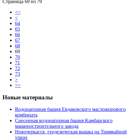
Страница 69 из 79
<<
<
64
65
66
67
68
69
70
71
72
73
>
>>
Новые материалы
Водонапорная башня Евдаковского масложирового
комбината
Снесенная водонапорная башня Камбарского
машиностроительного завода
Новочеркасск, геодезическая вышка на Трамвайной
улице