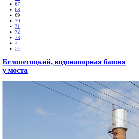
67
68
69
70
71
72
73
>
>>
Белопесоцкий, водонапорная башня
у моста