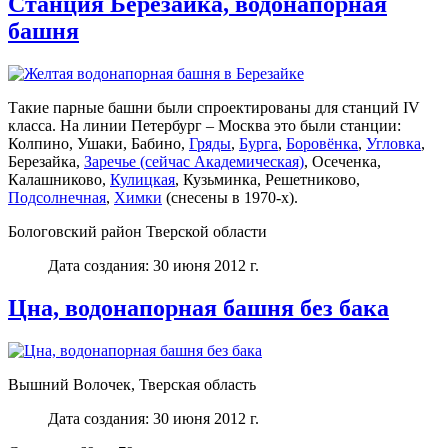
Станция Березайка, водонапорная
башня
Такие парные башни были спроектированы для станций IV
класса. На линии Петербург – Москва это были станции:
Колпино, Ушаки, Бабино,
Гряды
,
Бурга
,
Боровёнка
,
Угловка
,
Березайка,
Заречье (сейчас Академическая)
, Осеченка,
Калашниково,
Кулицкая
, Кузьминка, Решетниково,
Подсолнечная
,
Химки
(снесены в 1970-х).
Бологовский район Тверской области
Дата создания: 30 июня 2012 г.
Цна, водонапорная башня без бака
Вышний Волочек, Тверская область
Дата создания: 30 июня 2012 г.