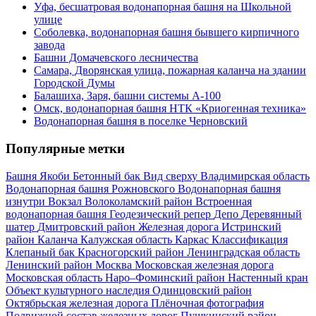
Уфа, бесшатровая водонапорная башня на Школьной
улице
Соболевка, водонапорная башня бывшего кирпичного
завода
Башни Домачевского лесничества
Самара, Дворянская улица, пожарная каланча на здании
Городской Думы
Балашиха, Заря, башни системы А-100
Омск, водонапорная башня НТК «Криогенная техника»
Водонапорная башня в поселке Черновский
Популярные метки
Башня Якоби
Бетонный бак
Вид сверху
Владимирская область
Водонапорная башня Рожновского
Водонапорная башня
изнутри
Вокзал
Волоколамский район
Встроенная
водонапорная башня
Геодезический репер
Депо
Деревянный
шатер
Дмитровский район
Железная дорога
Истринский
район
Каланча
Калужская область
Каркас
Классификация
Клепаный бак
Красногорский район
Ленинградская область
Ленинский район
Москва
Московская железная дорога
Московская область
Наро–Фоминский район
Настенный кран
Объект культурного наследия
Одинцовский район
Октябрьская железная дорога
Плёночная фотография
Подвижной состав железных дорог
Пушкинский район