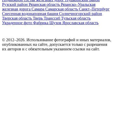
Рузский район
Рязанская область
Рязанско–Уральская
железная дорога
Самара
Самарская область
Санкт–Петербург
Снесенная водонапорная башня
Солнечногорский район
Тверская область
Тверь
Транссиб
Тульская область
Украденное фото
Фабрика
Шухов
Ярославская область
© 2012–2026. Использование фотографий и иных материалов,
опубликованных на сайте, допускается только с разрешения
их авторов и c обязательным указанием ссылки на сайт.